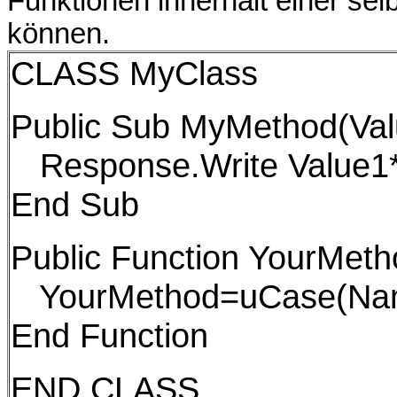
Funktionen innerhalt einer sel
können.
CLASS MyClass
Public Sub MyMethod(Val
Response.Write Value1
End Sub
Public Function YourMet
YourMethod=uCase(Na
End Function
END CLASS