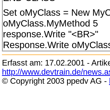
Set oMyClass = New MyC
oMyClass.MyMethod 5
response.Write "<BR>"
Response.Write oMyClass.
Erfasst am:
17.02.2001
- Artik
http://www.devtrain.de/news.
© Copyright 200
3
ppedv AG -