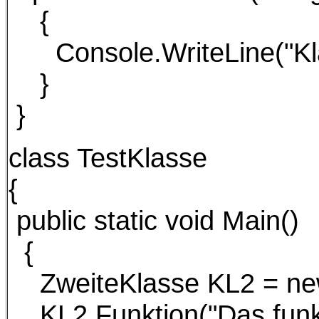
{
Console.WriteLine("Klass
}
}
class TestKlasse
{
public static void Main()
{
ZweiteKlasse KL2 = new
KL2.Funktion("Das funkti