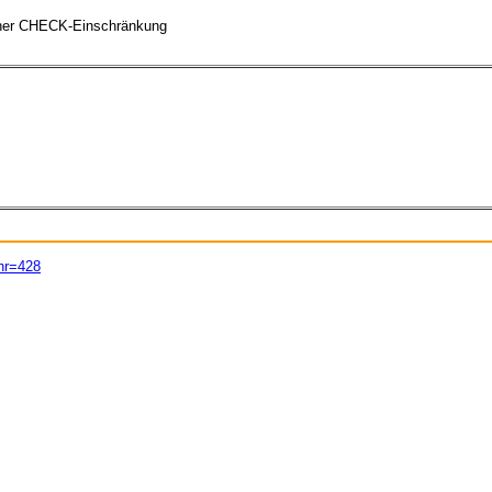
iner CHECK-Einschränkung
tnr=428