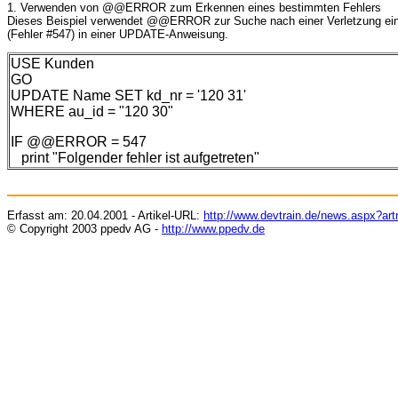
1. Verwenden von @@ERROR zum Erkennen eines bestimmten Fehlers
Dieses Beispiel verwendet @@ERROR zur Suche nach einer Verletzung e
(Fehler #547) in einer UPDATE-Anweisung.
USE Kunden
GO
UPDATE Name SET kd_nr = '120 31'
WHERE au_id = "120 30"
IF @@ERROR = 547
print "Folgender fehler ist aufgetreten"
Erfasst am:
20.04.2001
- Artikel-URL:
http://www.devtrain.de/news.aspx?ar
© Copyright 200
3
ppedv AG -
http://www.ppedv.de