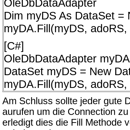
OleDbDataAdapter
Dim myDS As DataSet = 
myDA.Fill(myDS, adoRS, 
[C#]
OleDbDataAdapter myDA 
DataSet myDS = New Dat
myDA.Fill(myDS, adoRS, 
Am Schluss sollte jeder gute
aurufen um die Connection zu
erledigt dies die Fill Methode