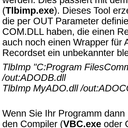
(
Tlbimp.exe
). Dieses Tool e
die per OUT Parameter defini
COM.DLL haben, die einen Rec
auch noch einen Wrapper für 
Recordset ein unbekannter ble
TlbImp "C:Program FilesCom
/out:ADODB.dll
TlbImp MyADO.dll /out:ADOC
Wenn Sie Ihr Programm dann 
den Compiler (
VBC.exe
oder 