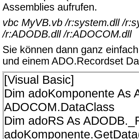
Assemblies aufrufen.
vbc MyVB.vb /r:system.dll /r:sy
/r:ADODB.dll /r:ADOCOM.dll
Sie können dann ganz einfach
und einem ADO.Recordset Dat
[Visual Basic]
Dim adoKomponente As
ADOCOM.DataClass
Dim adoRS As ADODB._R
adoKomponente.GetData