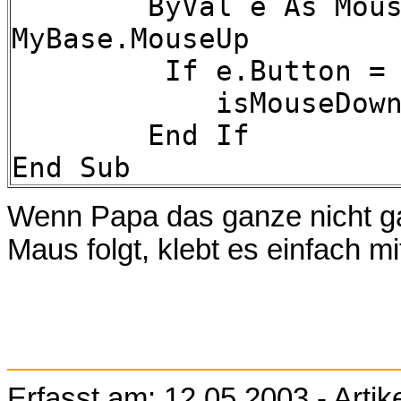
ByVal e As MouseEv
MyBase.MouseUp
If e.Button = Mous
isMouseDown = 
End If
End Sub
Wenn Papa das ganze nicht gan
Maus folgt, klebt es einfach mi
Erfasst am:
12.05.2003
- Artik