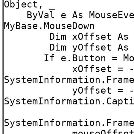
Object, _
ByVal e As MouseEven
MyBase.MouseDown
Dim xOffset As I
Dim yOffset As I
If e.Button = Mouse
xOffset = -e.
SystemInformation.Fram
yOffset = -e.
SystemInformation.Capt
SystemInformation.Fram
mouseOffset = Ne