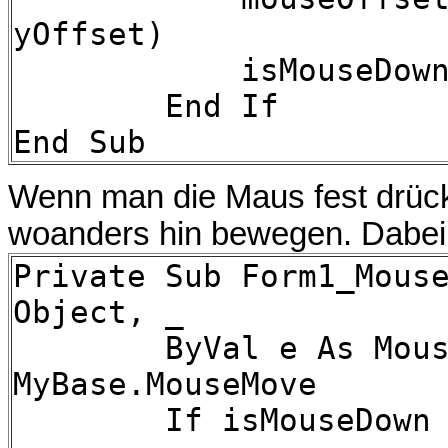
yOffset)
isMouseDown =
End If
End Sub
Wenn man die Maus fest drüc
woanders hin bewegen. Dabei f
Private Sub Form1_Mous
Object, _
ByVal e As MouseEv
MyBase.MouseMove
If isMouseDown T