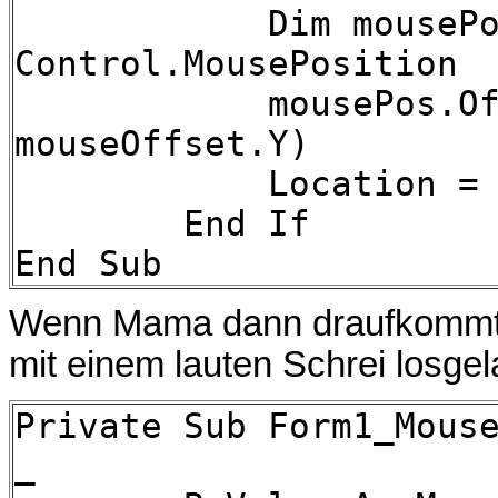
Dim mousePos As
Control.MousePosition
mousePos.Offset(
mouseOffset.Y)
Location = mou
End If
End Sub
Wenn Mama dann draufkommt, 
mit einem lauten Schrei losge
Private Sub Form1_Mous
_