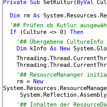
Private
Sub
SetKultur(
ByVal
Cul
Dim
rm
As
System.Resources.Re
'## Prüfen ob Kutlur ausgewäh
If
(Culture <> 0)
Then
'## Übergebene CultureInfo in
Dim
kInfo
As
New
System.Glo
Threading.Thread.CurrentThre
Threading.Thread.CurrentThre
'## ResourceMananger initia
rm =
New
System.Resources.ResourceManage
System.Reflection.Assembly.G
'## Inhalten der ResourceDat