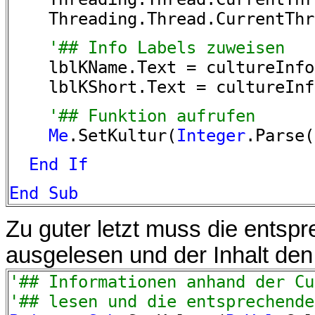
Threading.Thread.CurrentThrea
'## Info Labels zuweisen
lblKName.Text = cultureInfo.
lblKShort.Text = cultureInf
'## Funktion aufrufen
Me
.SetKultur(
Integer
.Parse(
End
If
End
Sub
Zu guter letzt muss die ents
ausgelesen und der Inhalt de
'## Informationen anhand der Cu
'## lesen und die entsprechende