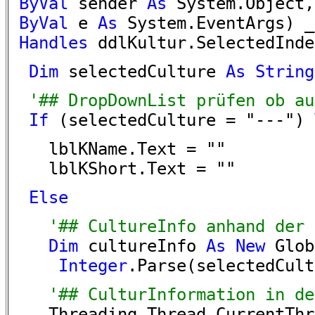
ByVal
sender
As
System.Object,
ByVal
e
As
System.EventArgs) _
Handles
ddlKultur.SelectedInde
Dim
selectedCulture
As
String
'## DropDownList prüfen ob au
If
(selectedCulture = "---")
lblKName.Text = ""
lblKShort.Text = ""
Else
'## CultureInfo anhand der a
Dim
cultureInfo
As
New
Glob
Integer
.Parse(selectedCult
'## CulturInformation in den
Threading.Thread.CurrentThrea