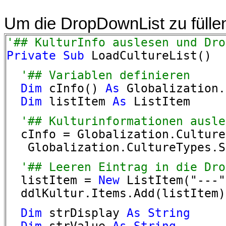
Um die DropDownList zu fülle
'## KulturInfo auslesen und Dro
Private
Sub
LoadCultureList()
'## Variablen definieren
Dim
cInfo()
As
Globalization.
Dim
listItem
As
ListItem
'## Kulturinformationen ausle
cInfo = Globalization.Culture
Globalization.CultureTypes.Sp
'## Leeren Eintrag in die Dro
listItem =
New
ListItem("---"
ddlKultur.Items.Add(listItem)
Dim
strDisplay
As
String