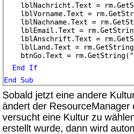
lblNachricht.Text = rm.GetS
lblVorname.Text = rm.GetStri
lblNachname.Text = rm.GetStr
lblEmail.Text = rm.GetString
lblAnschrift.Text = rm.GetSt
lblLand.Text = rm.GetString
btnGo.Text = rm.GetString("
End
If
End
Sub
Sobald jetzt eine andere Kult
ändert der ResourceManager d
versucht eine Kultur zu wähle
erstellt wurde, dann wird aut