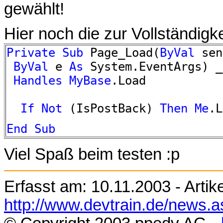
gewählt!
Hier noch die zur Vollständig
Private
Sub
Page_Load(
ByVal
sen
ByVal
e
As
System.EventArgs) _
Handles
MyBase
.Load
If
Not
(IsPostBack)
Then
Me
.L
End
Sub
Viel Spaß beim testen :p
Erfasst am:
10.11.2003
- Artik
http://www.devtrain.de/news.