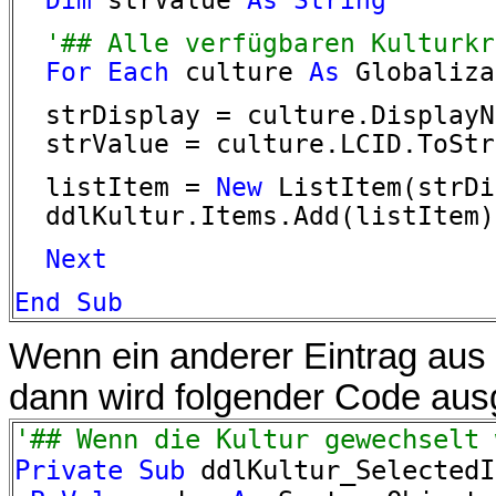
Dim
strValue
As
String
'## Alle verfügbaren Kulturkre
For
Each
culture
As
Globaliza
strDisplay = culture.DisplayNa
strValue = culture.LCID.ToStr
listItem =
New
ListItem(strDi
ddlKultur.Items.Add(listItem)
Next
End
Sub
Wenn ein anderer Eintrag aus
dann wird folgender Code ausg
'## Wenn die Kultur gewechselt 
Private
Sub
ddlKultur_SelectedI