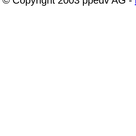
© Copyright 200
3
ppedv AG -