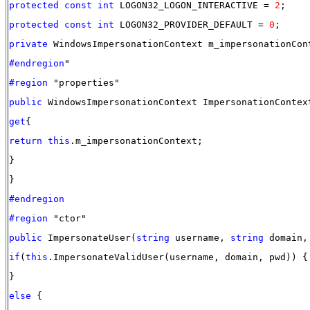
protected
const
int
LOGON32_LOGON_INTERACTIVE =
2
;
protected
const
int
LOGON32_PROVIDER_DEFAULT =
0
;
private
WindowsImpersonationContext m_impersonationCon
#endregion
"
#region
"properties"
public
WindowsImpersonationContext ImpersonationContex
get
{
return
this
.m_impersonationContext;
}
}
#endregion
#region
"ctor"
public
ImpersonateUser(
string
username,
string
domain
if
(
this
.ImpersonateValidUser(username, domain, pwd)) {
}
else
{