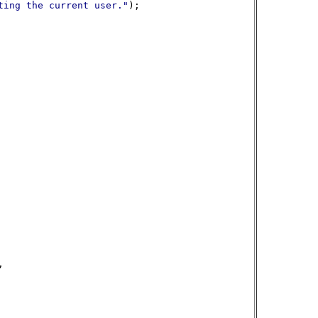
ting the current user."
);
,