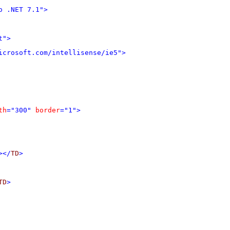
o .NET 7.1">
t">
icrosoft.com/intellisense/ie5">
th
="300"
border
="1">
></
TD
>
TD
>