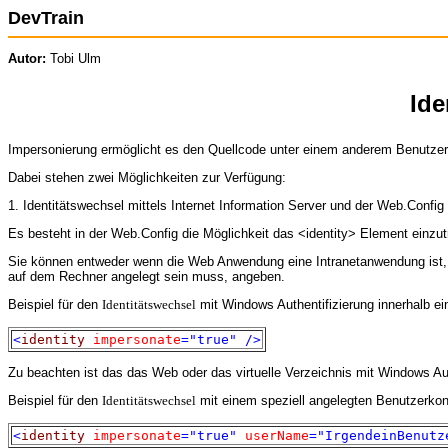
DevTrain
Autor:
Tobi Ulm
Ide
Impersonierung ermöglicht es den Quellcode unter einem anderem Benutzer
Dabei stehen zwei Möglichkeiten zur Verfügung:
1. Identitätswechsel mittels Internet Information Server und der Web.Config
Es besteht in der Web.Config die Möglichkeit das <identity> Element einzut
Sie können entweder wenn die Web Anwendung eine Intranetanwendung ist, d
auf dem Rechner angelegt sein muss, angeben.
Beispiel für den
Identitätswechsel
mit Windows Authentifizierung innerhalb ein
<
identity
impersonate
="true"
/>
Zu beachten ist das das Web oder das virtuelle Verzeichnis mit Windows Auth
Beispiel für den
Identitätswechsel
mit einem speziell angelegten Benutzerkon
<
identity
impersonate
="true"
userName
="IrgendeinBenutz