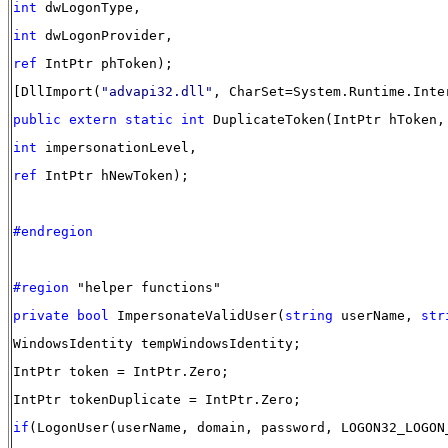
int
dwLogonType,
int
dwLogonProvider,
ref
IntPtr phToken);
[DllImport(
"advapi32.dll"
, CharSet=System.Runtime.Inte
public
extern
static
int
DuplicateToken(IntPtr hToken,
int
impersonationLevel,
ref
IntPtr hNewToken);
#endregion
#region
"helper functions"
private
bool
ImpersonateValidUser(
string
userName,
str
WindowsIdentity tempWindowsIdentity;
IntPtr token = IntPtr.Zero;
IntPtr tokenDuplicate = IntPtr.Zero;
if
(LogonUser(userName, domain, password, LOGON32_LOGON