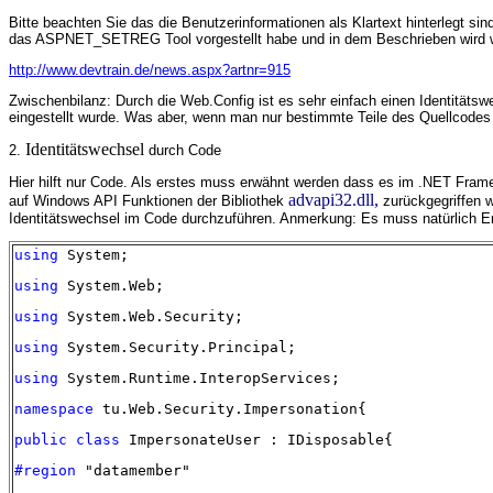
Bitte beachten Sie das die Benutzerinformationen als Klartext hinterlegt si
das ASPNET_SETREG Tool vorgestellt habe und in dem Beschrieben wird wi
http://www.devtrain.de/news.aspx?artnr=915
Zwischenbilanz: Durch die Web.Config ist es sehr einfach einen Identität
eingestellt wurde. Was aber, wenn man nur bestimmte Teile des Quellcodes
Identitätswechsel
2.
durch Code
Hier hilft nur Code. Als erstes muss erwähnt werden dass es im .NET Fra
advapi32.dll,
auf Windows API Funktionen der Bibliothek
zurückgegriffen w
Identitätswechsel im Code durchzuführen. Anmerkung: Es muss natürlich E
using
System;
using
System.Web;
using
System.Web.Security;
using
System.Security.Principal;
using
System.Runtime.InteropServices;
namespace
tu.Web.Security.Impersonation{
public
class
ImpersonateUser : IDisposable{
#region
"datamember"