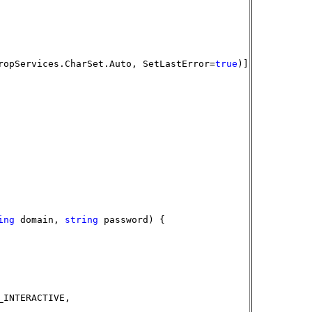
ropServices.CharSet.Auto, SetLastError=
true
)]
ing
domain,
string
password) {
_INTERACTIVE,