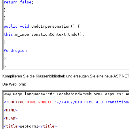
return
false
;
}
}
public
void
UndoImpersonation() {
this
.m_impersonationContext.Undo();
}
#endregion
}
}
Kompilieren Sie die Klassenbibliothek und erzeugen Sie eine neue ASP.
Die WebForm:
<%@ Page language="c#" Codebehind="WebForm1.aspx.cs" A
<!
DOCTYPE
HTML
PUBLIC
"-//W3C//DTD HTML 4.0 Transition
<
HTML
>
<
HEAD
>
<
title
>
WebForm1
</
title
>