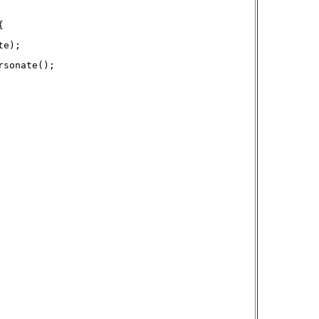
{
te);
rsonate();