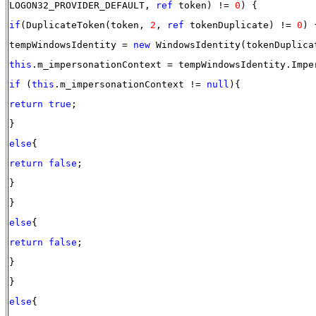
LOGON32_PROVIDER_DEFAULT,
ref
token) !=
0
) {
if
(DuplicateToken(token,
2
,
ref
tokenDuplicate) !=
0
) 
tempWindowsIdentity =
new
WindowsIdentity(tokenDuplica
this
.m_impersonationContext = tempWindowsIdentity.Impe
if
(
this
.m_impersonationContext !=
null
){
return
true
;
}
else
{
return
false
;
}
}
else
{
return
false
;
}
}
else
{