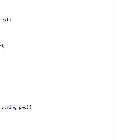
text;
t{
,
string
pwd){