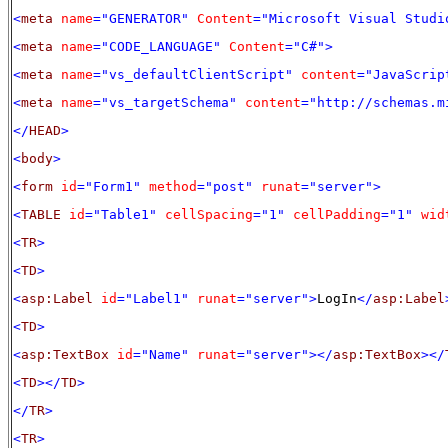
<
meta
name
="GENERATOR"
Content
="Microsoft Visual Studi
<
meta
name
="CODE_LANGUAGE"
Content
="C#">
<
meta
name
="vs_defaultClientScript"
content
="JavaScrip
<
meta
name
="vs_targetSchema"
content
="http://schemas.m
</
HEAD
>
<
body
>
<
form
id
="Form1"
method
="post"
runat
="server">
<
TABLE
id
="Table1"
cellSpacing
="1"
cellPadding
="1"
wid
<
TR
>
<
TD
>
<
asp:Label
id
="Label1"
runat
="server">
LogIn
</
asp:Label
<
TD
>
<
asp:TextBox
id
="Name"
runat
="server"></
asp:TextBox
></
<
TD
></
TD
>
</
TR
>
<
TR
>