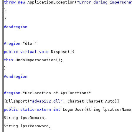
throw
new
ApplicationException(
"Error during impersona
}
}
#endregion
#region
"dtor"
public
virtual
void
Dispose(){
this
.UndoImpersonation();
}
#endregion
#region
"Declaration of ApiFunctions"
[DllImport(
"advapi32.dll"
, CharSet=CharSet.Auto)]
public
static
extern
int
LogonUser(String lpszUserName
String lpszDomain,
String lpszPassword,