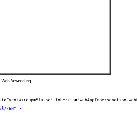
NET Web Anwendung
utoEventWireup="false" Inherits="WebAppImpersonation.Web
al//EN"
>