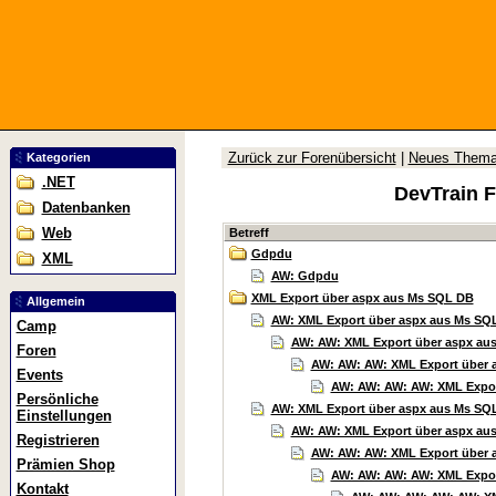
Zurück zur Forenübersicht
|
Neues Them
Kategorien
.NET
DevTrain 
Datenbanken
Web
Betreff
Gdpdu
XML
AW: Gdpdu
XML Export über aspx aus Ms SQL DB
Allgemein
AW: XML Export über aspx aus Ms SQ
Camp
AW: AW: XML Export über aspx au
Foren
AW: AW: AW: XML Export über 
Events
AW: AW: AW: AW: XML Export
Persönliche
AW: XML Export über aspx aus Ms SQ
Einstellungen
AW: AW: XML Export über aspx au
Registrieren
AW: AW: AW: XML Export über 
Prämien Shop
AW: AW: AW: AW: XML Export
Kontakt