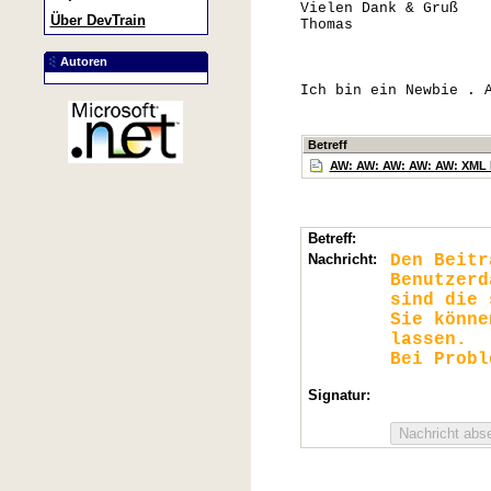
Vielen Dank & Gruß
Über DevTrain
Thomas
Autoren
Ich bin ein Newbie . 
Betreff
AW: AW: AW: AW: AW: XML 
Betreff:
Nachricht:
Den Beit
Benutzerd
sind die 
Sie könn
lassen.
Bei Probl
Signatur: