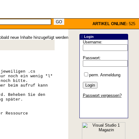
ARTIKEL ONLINE:
525
Login
obald neue Inhalte hinzugefügt werden
Username:
Passwort:
 jeweiligen .cs
perm. Anmeldung
nur noch ein wenig *l*
 noch bitte.
mer beim aufruf kann
rd. Beheben Sie den
Passwort vergessen?
ng später.
er Ressource