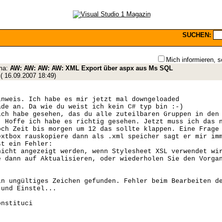
SUCHEN:
Mich informieren, s
ma:
AW: AW: AW: AW: XML Export über aspx aus Ms SQL
(
16.09.2007 18:49
)
inweis. Ich habe es mir jetzt mal downgeloaded
ade an. Da wie du weist ich kein C# typ bin :-)
ich habe gesehen, das du alle zuteilbaren Gruppen in den
. Hoffe ich habe es richtig gesehen. Jetzt muss ich das 
och Zeit bis morgen um 12 das sollte klappen. Eine Frage
extbox rauskopiere dann als .xml speicher sagt er mir im
st ein Fehler:
nicht angezeigt werden, wenn Stylesheet XSL verwendet wi
e dann auf Aktualisieren, oder wiederholen Sie den Vorga
in ungültiges Zeichen gefunden. Fehler beim Bearbeiten d
 und Einstel...
onstituci