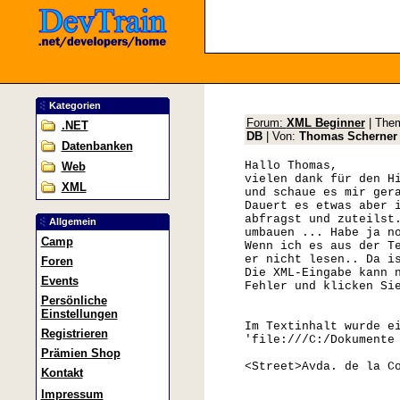
Kategorien
Forum:
XML Beginner
| The
.NET
DB
| Von:
Thomas Scherner
Datenbanken
Hallo Thomas,
Web
vielen dank für den H
XML
und schaue es mir ger
Dauert es etwas aber 
abfragst und zuteilst
Allgemein
umbauen ... Habe ja n
Camp
Wenn ich es aus der T
er nicht lesen.. Da i
Foren
Die XML-Eingabe kann 
Events
Fehler und klicken Si
Persönliche
Einstellungen
Im Textinhalt wurde e
Registrieren
'file:///C:/Dokumente
Prämien Shop
<Street>Avda. de la C
Kontakt
Impressum