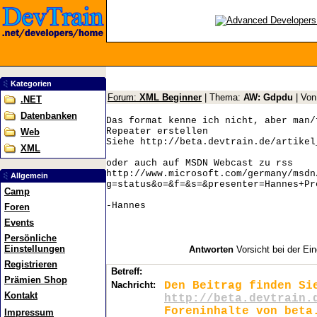
Kategorien
Forum:
XML Beginner
| Thema:
AW: Gdpdu
| Vo
.NET
Datenbanken
Das format kenne ich nicht, aber man/
Repeater erstellen
Web
Siehe http://beta.devtrain.de/artikel
XML
oder auch auf MSDN Webcast zu rss
http://www.microsoft.com/germany/msdn
Allgemein
g=status&o=&f=&s=&presenter=Hannes+Pr
Camp
-Hannes
Foren
Events
Persönliche
Einstellungen
Antworten
Vorsicht bei der Ein
Registrieren
Betreff:
Prämien Shop
Nachricht:
Den Beitrag finden Si
Kontakt
http://beta.devtrain.
Foreninhalte von beta
Impressum