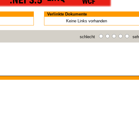
Verlinkte Dokumente
Keine Links vorhanden
schlecht
sehr