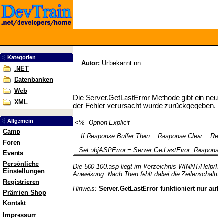
Kategorien
Autor:
Unbekannt nn
.NET
Datenbanken
Web
Die Server.GetLastError Methode gibt ein neu
XML
der Fehler verursacht wurde zurückgegeben. Si
Allgemein
<%
Option Explicit
Camp
If Response.Buffer Then
Response.Clear
Re
Foren
Set objASPError = Server.GetLastError
Respons
Events
Persönliche
Die 500-100.asp liegt im Verzeichnis WINNT/Help/II
Einstellungen
Anweisung. Nach Then fehlt dabei die Zeilenschalt
Registrieren
Hinweis:
Server.GetLastError funktioniert nur auf
Prämien Shop
Kontakt
Impressum