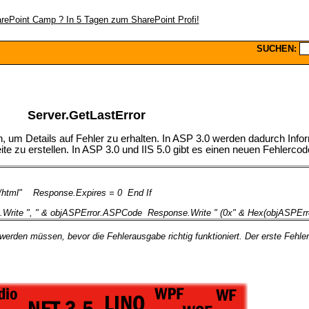
SUCHEN:
Server.GetLastError
 um Details auf Fehler zu erhalten. In ASP 3.0 werden dadurch Infor
zu erstellen. In ASP 3.0 und IIS 5.0 gibt es einen neuen Fehlercode 
/html"
Response.Expires = 0
End If
.Write ", " & objASPError.ASPCode
Response.Write " (0x" & Hex(objASPErr
erden müssen, bevor die Fehlerausgabe richtig funktioniert. Der erste Fehle