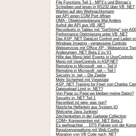
File Functions Teil 1 - MP3´s und Bitmap´s
Schreiben und lesen in RS232 über VB .NET
Warten auf den Weihnachtsmann
per API einen COM Port öffnen
OMA - Objektorientierung Mal Anders
Aufruf der API aus VB .NET
Recordsets in Tables mit "GetString" von AD
Performance Optimierung unter VB .NET
Das ASP .NET DataList Control und Laden vo
Windows Imaging - vergessene Controls
Webservices mit Office XP - Webservice Tool
Änderungen .NET Beta 2 zu V1
Hilfe das Menü lebt! Events in UserControls
Menü mit UserControls in ASP.NET
Remoting in Microsoft .net -- Teil II
Remoting in Microsoft .net -- Teil I
Security in .net -- Die Zweite
Mehr Sicherheit mit Viewstate
ASP .NET Training for Free! von Charles Carr
Dateiupload Limit in .NET?
Von Page zu Page:wo bleiben meine Daten?
Security in .NET Teil 1
Recordset ist weg- was nun?
Nützliche Helferlein aus System.IO
Welcome Java Junkies!
Zeichenketten in der Garbage Collection
COM+ Komponenten mit .NET Beta 2
Es weihnachtet ... DTS Pakete von der Komm
Benutzerverwaltung mit Web.Config
Migration von VB Code nach .NET