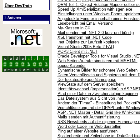
ORM Teil 1: Object Relation Mapper selber sc
Über DevTrain
Speed Up XmlSerialization with sgen.exe
Einstellungen unter Windows.Forms speicher
Autoren
Angedockte Fenster innerhalb eines Fensters
Lesebericht bei Email Versand
My-Klassen in C#
Mail senden mit .NET 2.0 kurz und bündig
XSLTransform mit .NET Code
.net Objekte zur Laufzeit kopieren
Visual Studio 2005 Beta 2 FAQ
POP3 Client mit .NET
Oracle Developer Tools for Visual Studio .NE
Web Seiten Aufrufe simulieren mit MSHTML
popup Kalender
Dynamische Bilder für schönere Web Seiten
Daten Verschlüsseln und Signieren mit dem 
Der IsolatedStorage Namespace
ViewState auf dem Server speichern
Identitätswechsel (Impersonation) in ASP.NE
Pfad einer Datei in Zwischenablage kopieren
Das Dateisystem aus Sicht von .net
Ändern der "Firma" - Einstellung bei PocketP
Verschlüsselung mit der DPAPI unter Windo
ASP .NET Master - Detail Grid like WinForm
Mails senden mit Authentifizierung
RSS Newsfeeds auf der eigenen Homepage e
Word oder Excel im Web darstellen
Ping auf einer Website ausführen
Spaltenbreite und Zeilenhöhe im DataGrid fixi