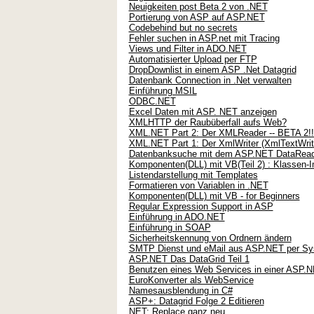
Neuigkeiten post Beta 2 von .NET
Portierung von ASP auf ASP.NET
Codebehind but no secrets
Fehler suchen in ASP.net mit Tracing
Views und Filter in ADO.NET
Automatisierter Upload per FTP
DropDownlist in einem ASP .Net Datagrid
Datenbank Connection in .Net verwalten
Einführung MSIL
ODBC.NET
Excel Daten mit ASP. NET anzeigen
XMLHTTP der Raubüberfall aufs Web?
XML.NET Part 2: Der XMLReader -- BETA 2!!
XML.NET Part 1: Der XmlWriter (XmlTextWriter
Datenbanksuche mit dem ASP.NET DataRead
Komponenten(DLL) mit VB(Teil 2) : Klassen-
Listendarstellung mit Templates
Formatieren von Variablen in .NET
Komponenten(DLL) mit VB - for Beginners
Regular Expression Support in ASP
Einführung in ADO.NET
Einführung in SOAP
Sicherheitskennung von Ordnern ändern
SMTP Dienst und eMail aus ASP.NET per Sy
ASP.NET Das DataGrid Teil 1
Benutzen eines Web Services in einer ASP
EuroKonverter als WebService
Namesausblendung in C#
ASP+: Datagrid Folge 2 Editieren
NET: Replace ganz neu