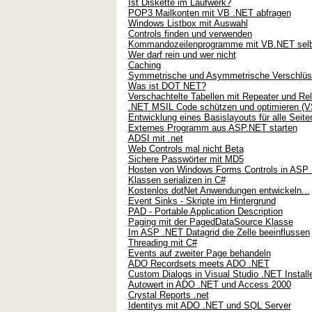
Ist Diskette im Laufwerk?
POP3 Mailkonten mit VB .NET abfragen
Windows Listbox mit Auswahl
Controls finden und verwenden
Kommandozeilenprogramme mit VB.NET selb
Wer darf rein und wer nicht
Caching
Symmetrische und Asymmetrische Verschlüs
Was ist DOT NET?
Verschachtelte Tabellen mit Repeater und Rel
.NET MSIL Code schützen und optimieren (V
Entwicklung eines Basislayouts für alle Seite
Externes Programm aus ASP.NET starten
ADSI mit .net
Web Controls mal nicht Beta
Sichere Passwörter mit MD5
Hosten von Windows Forms Controls in ASP .
Klassen serializen in C#
Kostenlos dotNet Anwendungen entwickeln...
Event Sinks - Skripte im Hintergrund
PAD - Portable Application Description
Paging mit der PagedDataSource Klasse
Im ASP .NET Datagrid die Zelle beeinflussen
Threading mit C#
Events auf zweiter Page behandeln
ADO Recordsets meets ADO .NET
Custom Dialogs in Visual Studio .NET Install
Autowert in ADO .NET und Access 2000
Crystal Reports .net
Identitys mit ADO .NET und SQL Server