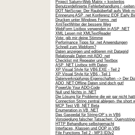
Project Saturn=Web Matrix = kostenlos
Benutzerdefinierte Fehlerbehandlung / -seite
DOT NetScrap: Der Raubüberfall aufs Web m
Erinnerung ASP .net Konferenz EOF Early Bi
Drucken unter Windows Forms .net
XmlTextWriter der bessere Weg
WebForm Listbox verwenden in ASP .NET
XML Lesen mit XMLTextReader
Vote: gib mir deine Stimme
Performance Tipps für .net Anwendungen
Schnell zum Webform?
Daten anzeigen und editieren mit Datagrid
Relationale Daten mit ADO .net
Checklist mit Repeater und Textbox
ASP .NET Listbox trifft Daten
XP Visual Style für VB6.EXE - Teil 2
XP Visual Style für VB6 - Teil 1
Datenverknüpfungs-Eigenschaften --> Der Di
ADO .NET:Offline Daten sind doch gut!
PowerUp Your ADO-Code
Null und Nichts in .NET
Die Lösung für Probleme die wir gar nicht ha
Connection String zentral ablegen- the short 
MCP Test VB .NET Beta
Enumeration in VB .NET
Das Gaspedal für String-OP´s in VB6
Vorspieglung falscher Tatsachen: Querystrin
HTTP Behandlung selbstgemacht
Interfaces, Klassen und OOP in VB6
File Functions Teil 2 - MP3 ID3v2