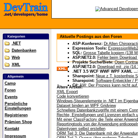
Aktuelle Postings aus den Foren
Kategorien
.NET
ASP-Konferenz:
Dr.Allen Chiropract
Expression Tools:
ExpressionWeb2 
Datenbanken
SQL:
Grosse Tabelle kopiern (138 Mi
Web
ASP.NET2.0:
Fehler beim Download g
Projekte Suche/Biete:
Open Contract
XML
ASP.NET2.0:
Download mit .zip (14.
.NET 3.5 WCF WWF WPF XAML ...
Sharepoint:
Neue z.T. kostenfreie S
Allgemein
Sharepoint:
Software-Entwickler / P
Camp
C#:
AW: Der Prozess kann nicht auf.
Ältere Artikel:
Foren
XML Export
Code konvertieren
Events
Windows-Steuerelemente in .NET im Eigenb
Persönliche
Dataset binden an WPF Gridview
Einstellungen
Schnellere Datenbankzugriffe mit einem Conn
Rechte, Einstellungen und Lizenzen einfach u
Registrieren
Mit einer ClassFactory die Teile einer Anwen
Prämien Shop
Reportingtools von der Anwendung entkoppel
Kontakt
Datentypen selbst erstellen
ORM Teil 3: Die Datenbank mit der Anwendun
Impressum
ORM Teil 2: Querys über mehrere Tabellen