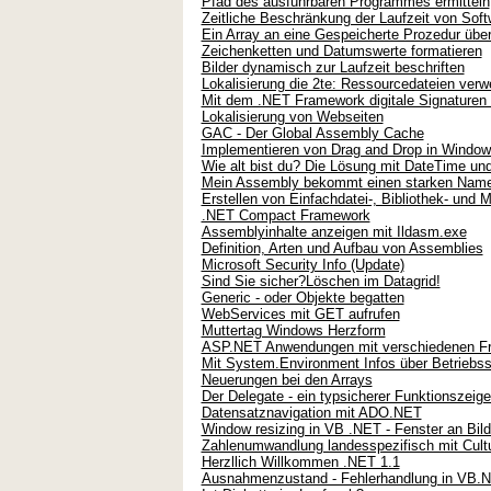
Pfad des ausführbaren Programmes ermitteln
Zeitliche Beschränkung der Laufzeit von Soft
Ein Array an eine Gespeicherte Prozedur übe
Zeichenketten und Datumswerte formatieren
Bilder dynamisch zur Laufzeit beschriften
Lokalisierung die 2te: Ressourcedateien ver
Mit dem .NET Framework digitale Signaturen 
Lokalisierung von Webseiten
GAC - Der Global Assembly Cache
Implementieren von Drag and Drop in Windo
Wie alt bist du? Die Lösung mit DateTime und
Mein Assembly bekommt einen starken Namen 
Erstellen von Einfachdatei-, Bibliothek- und
.NET Compact Framework
Assemblyinhalte anzeigen mit Ildasm.exe
Definition, Arten und Aufbau von Assemblies
Microsoft Security Info (Update)
Sind Sie sicher?Löschen im Datagrid!
Generic - oder Objekte begatten
WebServices mit GET aufrufen
Muttertag Windows Herzform
ASP.NET Anwendungen mit verschiedenen Fr
Mit System.Environment Infos über Betriebs
Neuerungen bei den Arrays
Der Delegate - ein typsicherer Funktionszeige
Datensatznavigation mit ADO.NET
Window resizing in VB .NET - Fenster an Bil
Zahlenumwandlung landesspezifisch mit Cultu
Herzllich Willkommen .NET 1.1
Ausnahmenzustand - Fehlerhandlung in VB.