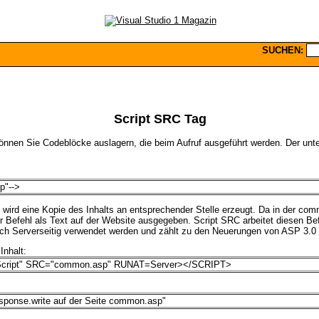
SUCHEN:
Script SRC Tag
önnen Sie Codeblöcke auslagern, die beim Aufruf ausgeführt werden. Der unte
p"-->
 wird eine Kopie des Inhalts an entsprechender Stelle erzeugt. Da in der co
 Befehl als Text auf der Website ausgegeben. Script SRC arbeitet diesen Be
uch Serverseitig verwendet werden und zählt zu den Neuerungen von ASP 3.0 
Inhalt:
ipt" SRC="common.asp" RUNAT=Server></SCRIPT>
response.write auf der Seite common.asp"