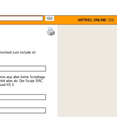
ARTIKEL ONLINE:
525
rschied zum include ist
mmon.asp aber keine Scripttags
fehl aber ab. Der Script SRC
und IIS 5.