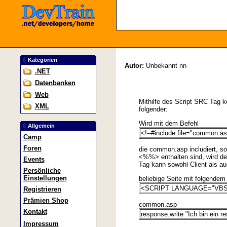
Kategorien
Autor:
Unbekannt nn
.NET
Datenbanken
Web
Mithilfe des Script SRC Tag k
XML
folgender:
Wird mit dem Befehl
Allgemein
<!--#include file="common.as
Camp
Foren
die common.asp includiert, so
<%%> enthalten sind, wird der
Events
Tag kann sowohl Client als a
Persönliche
Einstellungen
beliebige Seite mit folgendem 
<SCRIPT LANGUAGE="VBScr
Registrieren
Prämien Shop
common.asp
Kontakt
response.write "Ich bin ein 
Impressum