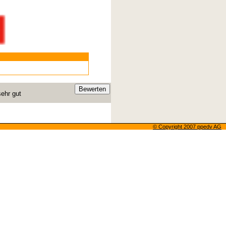
ehr gut
© Copyright 200
7
ppedv AG