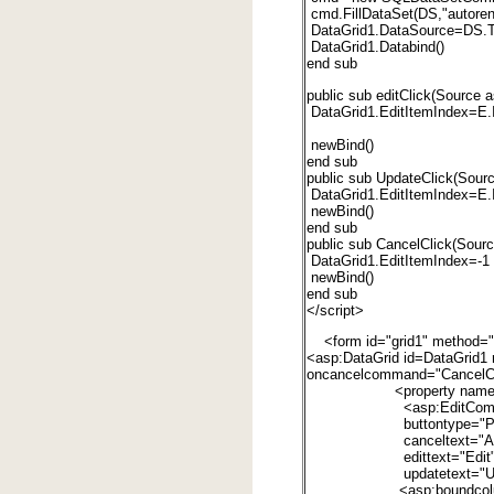
cmd.FillDataSet(DS,"autoren
DataGrid1.DataSource=DS.Ta
DataGrid1.Databind()
end sub
public sub editClick(Source
DataGrid1.EditItemIndex=E.
newBind()
end sub
public sub UpdateClick(Sou
DataGrid1.EditItemIndex=E.
newBind()
end sub
public sub CancelClick(Sou
DataGrid1.EditItemIndex=-1
newBind()
end sub
</script>
<form id="grid1" method="p
<asp:DataGrid id=DataGrid1 
oncancelcommand="CancelCl
<property name="C
<asp:EditComman
buttontype="Push
canceltext="Abb
edittext="Edit
updatetext="Upda
<asp:boundcolumn da