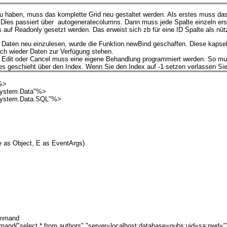
u haben, muss das komplette Grid neu gestaltet werden. Als erstes muss das
Dies passiert über autogeneratecolumns. Dann muss jede Spalte einzeln erste
ss auf Readonly gesetzt werden. Das erweist sich zb für eine ID Spalte als nütz
Daten neu einzulesen, wurde die Funktion newBind geschaffen. Diese kapselt 
uch wieder Daten zur Verfügung stehen.
, Edit oder Cancel muss eine eigene Behandlung programmiert werden. So mus
es geschieht über den Index. Wenn Sie den Index auf -1 setzen verlassen Sie
%>
ystem.Data"%>
ystem.Data.SQL"%>
 as Object, E as EventArgs)
ommand
("select * from authors","server=localhost;database=pubs;uid=sa;pwd="