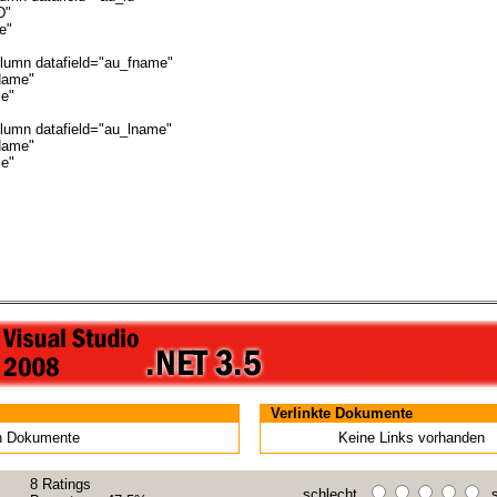
"
"
tafield="au_fname"
me"
e"
tafield="au_lname"
me"
e"
Verlinkte Dokumente
en Dokumente
Keine Links vorhanden
8
Ratings
schlecht
s