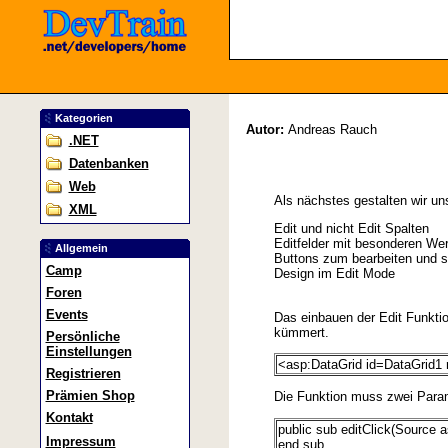
Kategorien
Autor:
Andreas Rauch
.NET
Datenbanken
Web
Als nächstes gestalten wir un
XML
Edit und nicht Edit Spalten
Editfelder mit besonderen We
Allgemein
Buttons zum bearbeiten und s
Camp
Design im Edit Mode
Foren
Events
Das einbauen der Edit Funktion
kümmert.
Persönliche
Einstellungen
<asp:DataGrid id=DataGrid1 
Registrieren
Prämien Shop
Die Funktion muss zwei Para
Kontakt
public sub editClick(Source
Impressum
end sub