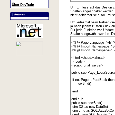
Über DevTrain
Um Einfluss auf das Design z
Spalten abgeschaltet werden. 
Autoren
nicht editierbar sein soll, mu
Um jedesmal beim Reload die 
ja nach jedem Button Click a
Für jede Funktion wie Update
Spalte ausgewählt werden. Di
<%@ Page Language="vb" 
<%@ Import Namespace="S
<%@ Import Namespace="S
<html><head></head>
<body>
<script runat=server>
public sub Page_Load(Source
if not Page.IsPostBack then
newBind()
end if
end sub
public sub newBind()
dim DS as new DataSet
dim cmd as SQLDataSetC
cmd= new SQLDataSetCommand