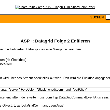
SUCHEN:
ASP+: Datagrid Folge 2 Editieren
ser Grid editierbar. Dabei gibt es eine Menge zu beachten.
rten (zb Checkbox)
peichern
 wird über das Attribut oneditclick aktiviert. Dort wird die Funktion angegebe
runat="server" ForeColor="Black" oneditcommand="editClick">
mter enthalten, der zweite muss vom Typ DataGridCommandEventArgs sein.
 as Object, E as DataGridCommandEventArgs)