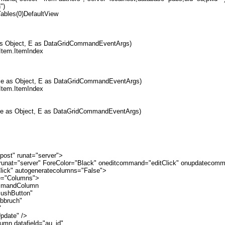
")
bles(0)DefaultView
 as Object, E as DataGridCommandEventArgs)
Item.ItemIndex
rce as Object, E as DataGridCommandEventArgs)
Item.ItemIndex
rce as Object, E as DataGridCommandEventArgs)
ost" runat="server">
runat="server" ForeColor="Black" oneditcommand="editClick" onupdatecomm
ick" autogeneratecolumns="False">
olumns">
dColumn
Button"
ruch"
"
te" />
tafield="au_id"