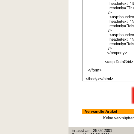
headertext="ID
readonly="True
/>
<asp:boundcolumn da
headertext="Na
readonly="fals
/>
<asp:boundcolumn da
headertext="Na
readonly="fals
/>
</property>
</asp:DataGrid>
</form>
</body></html>
Verwandte Artikel
Keine verknüpft
Erfasst am:
28.02.2001