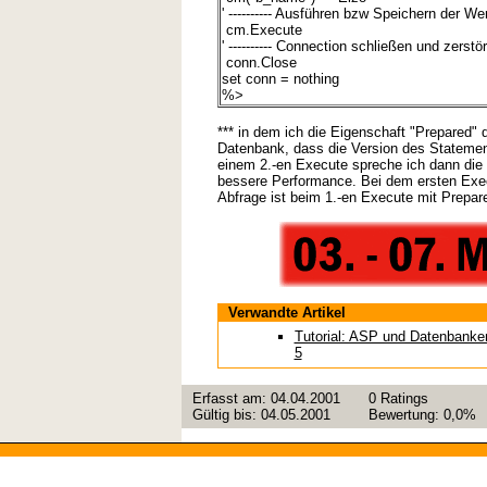
' ---------- Ausführen bzw Speichern der We
cm.Execute
' ---------- Connection schließen und zerstö
conn.Close
set conn = nothing
%>
*** in dem ich die Eigenschaft "Prepared"
Datenbank, dass die Version des Statement
einem 2.-en Execute spreche ich dann die 
bessere Performance. Bei dem ersten Execut
Abfrage ist beim 1.-en Execute mit Prepar
Verwandte Artikel
Tutorial: ASP und Datenbanken
5
Erfasst am:
04.04.2001
0
Ratings
Gültig bis:
04.05.2001
Bewertung:
0,0%