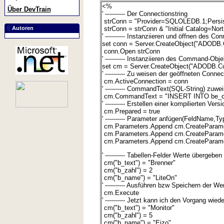
<%
Über DevTrain
' ---------- Der Connectionstring
strConn = "Provider=SQLOLEDB.1;Persist
Autoren
strConn = strConn & "Initial Catalog=No
' ---------- Instanziieren und öffnen des C
set conn = Server.CreateObject("ADODB.
conn.Open strConn
' ---------- Instanziieren des Command-Obj
set cm = Server.CreateObject("ADODB.
' ---------- Zu weisen der geöffneten Connec
cm.ActiveConnection = conn
' ---------- CommandText(SQL-String) zuwe
cm.CommandText = "INSERT INTO be_co
' ---------- Erstellen einer kompilierten Vers
cm.Prepared = true
' ---------- Parameter anfügen(FeldName,Ty
cm.Parameters.Append cm.CreateParamet
cm.Parameters.Append cm.CreateParamete
cm.Parameters.Append cm.CreateParame
' ---------- Tabellen-Felder Werte übergeben
cm("b_text") = "Brenner"
cm("b_zahl") = 2
cm("b_name") = "LiteOn"
' ---------- Ausführen bzw Speichern der We
cm.Execute
' ---------- Jetzt kann ich den Vorgang wied
cm("b_text") = "Monitor"
cm("b_zahl") = 5
cm("b_name") = "Eizo"