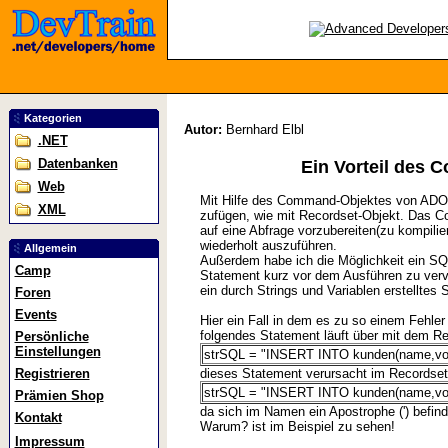
Kategorien
Autor:
Bernhard Elbl
.NET
Datenbanken
Ein Vorteil des
Web
Mit Hilfe des Command-Objektes von ADO 
XML
zufügen, wie mit Recordset-Objekt. Das C
auf eine Abfrage vorzubereiten(zu kompili
wiederholt auszuführen.
Allgemein
Außerdem habe ich die Möglichkeit ein SQL
Camp
Statement kurz vor dem Ausführen zu vervol
ein durch Strings und Variablen erstelltes
Foren
Events
Hier ein Fall in dem es zu so einem Fehl
folgendes Statement läuft über mit dem 
Persönliche
Einstellungen
strSQL = "INSERT INTO kunden(name,vorna
Registrieren
dieses Statement verursacht im Recordset
strSQL = "INSERT INTO kunden(name,vorn
Prämien Shop
da sich im Namen ein Apostrophe (') befin
Kontakt
Warum? ist im Beispiel zu sehen!
Impressum