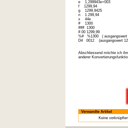
e 1,299943e+003
f 1299,94
g 1299,9425
n 1.299,94
x 44e
# 1300
### 1300
#.00 1299,99
%# %1300 ( ausgangswert 
D4 0012 (ausgangswert 12
Abschliessend möchte ich ihn
anderer Konvertierungsfunktio
Verwandte Artikel
Keine verknüpft