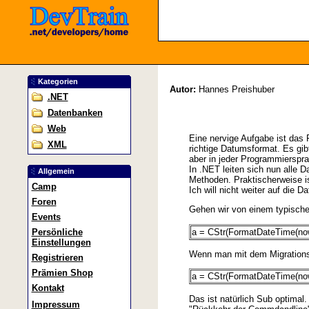
Kategorien
Autor:
Hannes Preishuber
.NET
Datenbanken
Web
Eine nervige Aufgabe ist das
XML
richtige Datumsformat. Es gi
aber in jeder Programmierspr
In .NET leiten sich nun alle 
Allgemein
Methoden. Praktischerweise i
Camp
Ich will nicht weiter auf die D
Foren
Gehen wir von einem typisch
Events
a = CStr(FormatDateTime(no
Persönliche
Einstellungen
Wenn man mit dem Migrations 
Registrieren
Prämien Shop
a = CStr(FormatDateTime(now
Kontakt
Das ist natürlich Sub optimal
Impressum