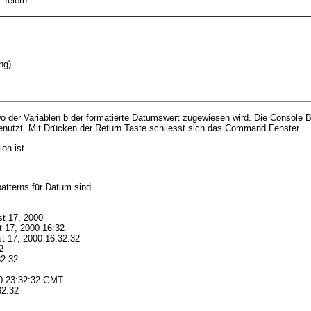
feiern.
ng)
wo der Variablen b der formatierte Datumswert zugewiesen wird. Die Console
nutzt. Mit Drücken der Return Taste schliesst sich das Command Fenster.
on ist
atterns für Datum sind
17, 2000
, 2000 16:32
, 2000 16:32:32
2
:32
3:32:32 GMT
:32