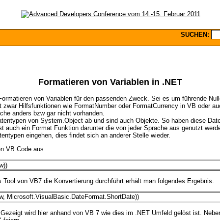
SUCHEN:
Formatieren von Variablen in .NET
 Formatieren von Variablen für den passenden Zweck. Sei es um führende Null
bt zwar Hilfsfunktionen wie FormatNumber oder FormatCurrency in VB oder auc
ache anders bzw gar nicht vorhanden.
Datentypen von System.Object ab und sind auch Objekte. So haben diese Date
st auch ein Format Funktion darunter die von jeder Sprache aus genutzt werd
atentypen eingehen, dies findet sich an anderer Stelle wieder.
en VB Code aus
w))
Tool von VB7 die Konvertierung durchführt erhält man folgendes Ergebnis.
, Microsoft.VisualBasic.DateFormat.ShortDate))
. Gezeigt wird hier anhand von VB 7 wie dies im .NET Umfeld gelöst ist. Nebe