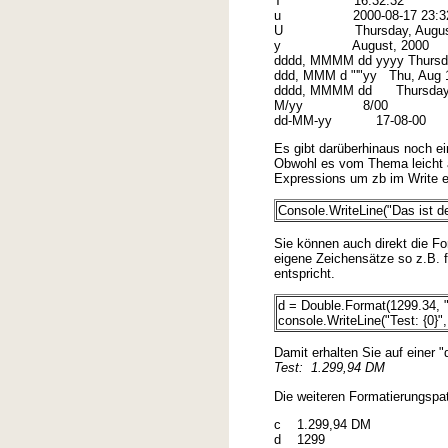
T 16:32:32
u 2000-08-17 23:32
U Thursday, August 17
y August, 2000
dddd, MMMM dd yyyy Thursda
ddd, MMM d "'"yy Thu, Aug 1
dddd, MMMM dd Thursday,
M/yy 8/00
dd-MM-yy 17-08-00
Es gibt darüberhinaus noch e
Obwohl es vom Thema leicht a
Expressions um zb im Write e
Console.WriteLine("Das ist de
Sie können auch direkt die Fo
eigene Zeichensätze so z.B. 
entspricht.
d = Double.Format(1299.34, "
console.WriteLine("Test: {0}",
Damit erhalten Sie auf einer 
Test: 1.299,94 DM
Die weiteren Formatierungspa
c 1.299,94 DM
d 1299