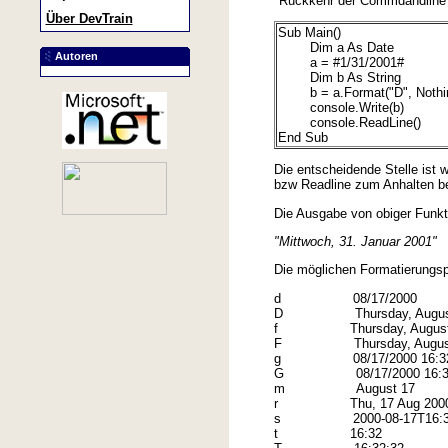
"Rückkehr der Commdandline" 
Über DevTrain
Sub Main()
Dim a As Date
Autoren
a = #1/31/2001#
Dim b As String
b = a.Format("D", Nothi
console.Write(b)
console.ReadLine()
End Sub
Die entscheidende Stelle ist 
bzw Readline zum Anhalten be
Die Ausgabe von obiger Funkti
"Mittwoch, 31. Januar 2001"
Die möglichen Formatierungsp
d 08/17/2000
D Thursday, August 
f Thursday, August 17
F Thursday, August 17
g 08/17/2000 16:3
G 08/17/2000 16:32
m August 17
r Thu, 17 Aug 2000 2
s 2000-08-17T16:32
t 16:32