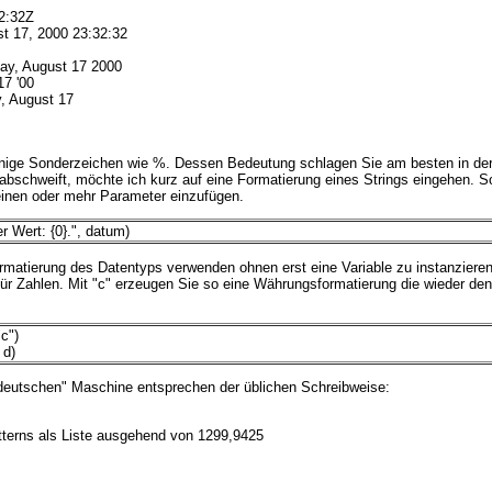
:32Z
, 2000 23:32:32
y, August 17 2000
7 '00
 August 17
inige Sonderzeichen wie %. Dessen Bedeutung schlagen Sie am besten in de
bschweift, möchte ich kurz auf eine Formatierung eines Strings eingehen. So
inen oder mehr Parameter einzufügen.
r Wert: {0}.", datum)
rmatierung des Datentyps verwenden ohnen erst eine Variable zu instanzieren
für Zahlen. Mit "c" erzeugen Sie so eine Währungsformatierung die wieder de
c")
 d)
"deutschen" Maschine entsprechen der üblichen Schreibweise:
tterns als Liste ausgehend von 1299,9425