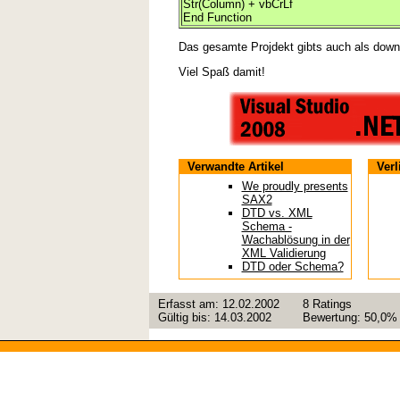
Str(Column) + vbCrLf
End Function
Das gesamte Projdekt gibts auch als down
Viel Spaß damit!
Verwandte Artikel
Ver
We proudly presents
SAX2
DTD vs. XML
Schema -
Wachablösung in der
XML Validierung
DTD oder Schema?
Erfasst am:
12.02.2002
8
Ratings
Gültig bis:
14.03.2002
Bewertung:
50,0%