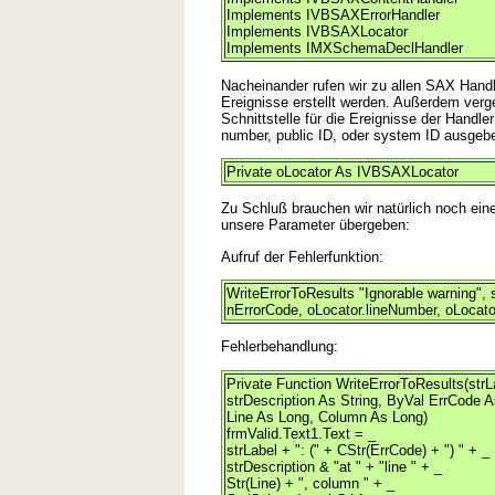
Implements IVBSAXErrorHandler
Implements IVBSAXLocator
Implements IMXSchemaDeclHandler
Nacheinander rufen wir zu allen SAX Handl
Ereignisse erstellt werden. Außerdem verg
Schnittstelle für die Ereignisse der Handle
number, public ID, oder system ID ausgeb
Private oLocator As IVBSAXLocator
Zu Schluß brauchen wir natürlich noch ein
unsere Parameter übergeben:
Aufruf der Fehlerfunktion:
WriteErrorToResults "Ignorable warning", 
nErrorCode, oLocator.lineNumber, oLoca
Fehlerbehandlung:
Private Function WriteErrorToResults(strL
strDescription As String, ByVal ErrCode A
Line As Long, Column As Long)
frmValid.Text1.Text = _
strLabel + ": (" + CStr(ErrCode) + ") " + _
strDescription & "at " + "line " + _
Str(Line) + ", column " + _