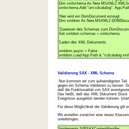
Dim xmlschema As New MSXML2.XMLS
xmlschema.Add "urn:cdcatalog", App.Pat
'Hier wird ein DomDocument erzeugt
Dim xmldom As New MSXML2.DOMDocu
'Zuweisen des Schemas zum DomDocum
Set xmldom.schemas = xmlschema
'Laden des XML Dokuments
xmldom.async = False
xmldom.Load App.Path & "/cdcatalog.xml
Validierung SAX - XML Schema
Nun kommen wir zum aufwendigsten Teil. A
gegen ein Schema Validieren zu lassen. D
daß die Funktionalität von SAX eventgesteu
Das heißt, daß das XML Dokument Stück f
Ereignisse ausgelöst werden können. (star
Für diese Möglichkeit der Validierung gilt e
Wir erstellen zunächst eine neues Klass
unterbringen.
Implements IVBSAXContentHandler