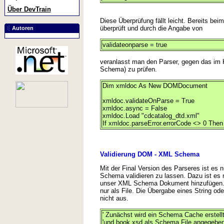
Über DevTrain
Diese Überprüfung fällt leicht. Bereits b
überprüft und durch die Angabe von
Autoren
validateonparse = true
veranlasst man den Parser, gegen das i
Schema) zu prüfen.
Dim xmldoc As New DOMDocument
xmldoc.validateOnParse = True
xmldoc.async = False
xmldoc.Load "cdcatalog_dtd.xml"
If xmldoc.parseError.errorCode <> 0 Then
Validierung DOM - XML Schema
Mit der Final Version des Parseres ist e
Schema validieren zu lassen. Dazu ist es
unser XML Schema Dokument hinzufügen. Hi
nur als File. Die Übergabe eines String ode
nicht aus.
' Zunächst wird ein Schema Cache erstell
'und book.xsd als Schema File angegebe