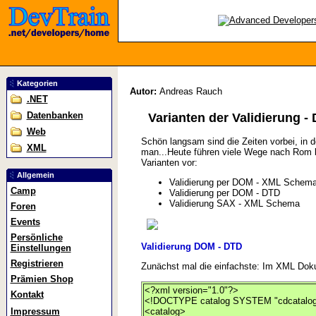
Kategorien
Autor:
Andreas Rauch
.NET
Datenbanken
Varianten der Validierung
Web
Schön langsam sind die Zeiten vorbei, in
XML
man...Heute führen viele Wege nach Rom bzw
Varianten vor:
Allgemein
Validierung per DOM - XML Schem
Camp
Validierung per DOM - DTD
Validierung SAX - XML Schema
Foren
Events
Persönliche
Validierung DOM - DTD
Einstellungen
Registrieren
Zunächst mal die einfachste: Im XML Doku
Prämien Shop
<?xml version="1.0"?>
Kontakt
<!DOCTYPE catalog SYSTEM "cdcatalog
<catalog>
Impressum