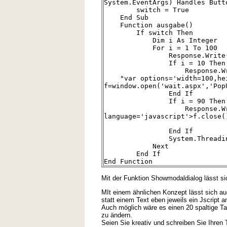
System.EventArgs) Handles Butt
switch = True
End Sub
Function ausgabe()
If switch Then
Dim i As Integer
For i = 1 To 100
Response.Write("test"
If i = 10 Then
Response.Write("<scri
"var options='width=100,hei
f=window.open('wait.aspx','Pop
End If
If i = 90 Then
Response.Write("
language='javascript'>f.close(
End If
System.Threading.Thr
Next
End If
End Function
Mit der Funktion Showmodaldialog lässt si
MIt einem ähnlichen Konzept lässt sich auc
statt einem Text eben jeweils ein Jscript a
Auch möglich wäre es einen 20 spaltige Tabe
zu ändern.
Seien Sie kreativ und schreiben Sie Ihren T