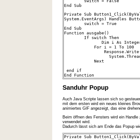
switch = False
End Sub
Private Sub Button1_Click(ByVa
System.EventArgs) Handles Butt
switch = True
End Sub
Function ausgabe()
If switch Then
Dim i As Intege
For i = 1 To 100
Response.Write("test"
System.Threading.Th
Next
end if
End Function
Sanduhr Popup
Auch Java Scripte lassen sich so gesteuer
mit dem ersten wird ein neues kleines Brow
animiertes GIF angezeigt, das eine drehen
Beim öffnen des Fensters wird ein Handle
verwendet wird.
Dadurch lässt sich am Ende das Popup wie
Private Sub Button1_Click(ByVa