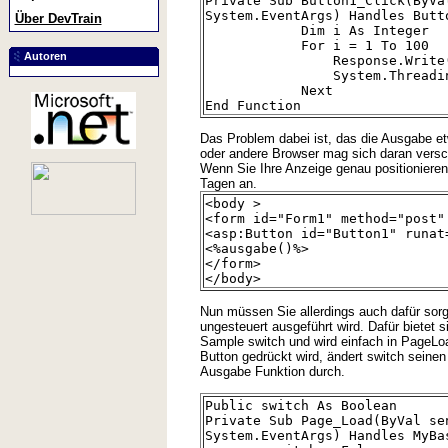
Private Sub Button1_Click(ByVa
System.EventArgs) Handles Butt
Über DevTrain
Dim i As Integer
For i = 1 To 100
Autoren
Response.Write("test"
System.Threading.Thr
Next
End Function
Das Problem dabei ist, das die Ausgabe e
oder andere Browser mag sich daran versc
Wenn Sie Ihre Anzeige genau positionieren
Tagen an.
<body >
<form id="Form1" method="post"
<asp:Button id="Button1" runat
<%ausgabe()%>
</form>
</body>
Nun müssen Sie allerdings auch dafür sorg
ungesteuert ausgeführt wird. Dafür bietet 
Sample switch und wird einfach in PageLoad
Button gedrückt wird, ändert switch seinen
Ausgabe Funktion durch.
Public switch As Boolean
Private Sub Page_Load(ByVal se
System.EventArgs) Handles MyBa