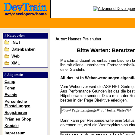
Kategorien
Autor:
Hannes Preishuber
.NET
Datenbanken
Bitte Warten: Benutze
Web
Manchmal dauert es einfach ein bischen l
XML
ihn mit allerlei unterhalten. Fortschrittsb
einer Sanduhr.
Allgemein
All das ist in Webanwendungen eigentli
Camp
Vom Webserver wird die ASP.NET Seite ger
Foren
Aus Performance Gründen ist das die beste
Events
Häpchenweise senden. Dazu muss der Resp
besten in der Page Direktive erledigen.
Persönliche
Einstellungen
<%@ Page Language="vb" buffer=false%>
Registrieren
Prämien Shop
Dann kann per Response.write eine Status
erkennen ist, wird ein Wartezyklus von ei
Kontakt
Impressum