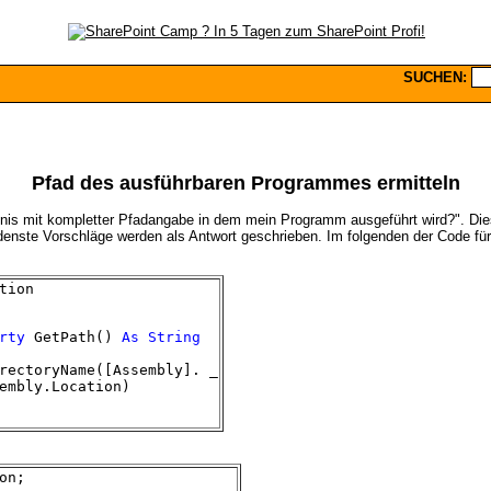
SUCHEN:
Pfad des ausführbaren Programmes ermitteln
hnis mit kompletter Pfadangabe in dem mein Programm ausgeführt wird?". Dies
enste Vorschläge werden als Antwort geschrieben. Im folgenden der Code für 
tion
rty
GetPath()
As
String
rectoryName([Assembly]. _
bly.Location)
on;