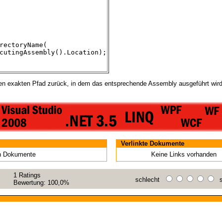
rectoryName(
ingAssembly().Location);
 den exakten Pfad zurück, in dem das entsprechende Assembly ausgeführt wird
Verlinkte Dokumente
en Dokumente
Keine Links vorhanden
1
Ratings
schlecht
s
Bewertung:
100,0%