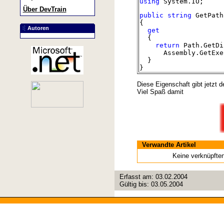
using
System.IO;
Über DevTrain
public
string
GetPath
{
Autoren
get
{
return
Path.GetDi
Assembly.GetExecut
}
}
Diese Eigenschaft gibt jetzt
Viel Spaß damit
Verwandte Artikel
Keine verknüpft
Erfasst am:
03.02.2004
Gültig bis:
03.05.2004