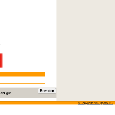
.
ehr gut
© Copyright 200
7
ppedv AG