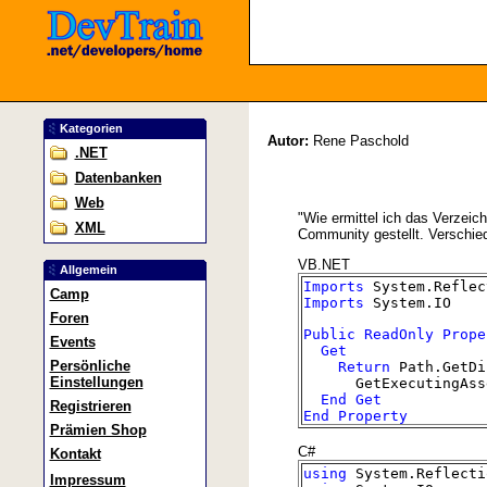
Kategorien
Autor:
Rene Paschold
.NET
Datenbanken
Web
"Wie ermittel ich das Verzeic
XML
Community gestellt. Verschied
VB.NET
Allgemein
Imports
System.Reflec
Camp
Imports
System.IO
Foren
Public
ReadOnly
Prope
Events
Get
Persönliche
Return
Path.GetDi
Einstellungen
GetExecutingAssem
End
Get
Registrieren
End
Property
Prämien Shop
C#
Kontakt
using
System.Reflecti
Impressum