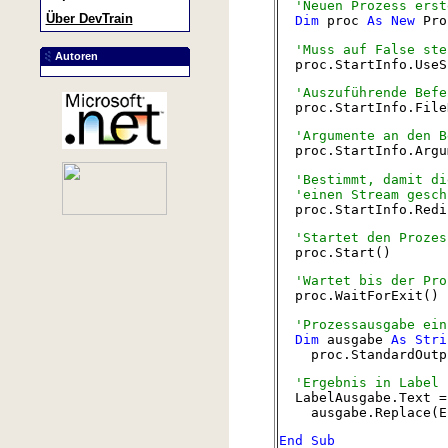
'Neuen Prozess erst
Über DevTrain
Dim
proc
As
New
Pro
'Muss auf False steh
Autoren
proc.StartInfo.Use
'Auszuführende Befe
proc.StartInfo.File
'Argumente an den B
proc.StartInfo.Argu
'Bestimmt, damit die
'einen Stream gesch
proc.StartInfo.Red
'Startet den Prozes
proc.Start()
'Wartet bis der Proz
proc.WaitForExit()
'Prozessausgabe einl
Dim
ausgabe
As
Stri
proc.StandardOutpu
'Ergebnis in Label 
LabelAusgabe.Text =
ausgabe.Replace(Env
End
Sub