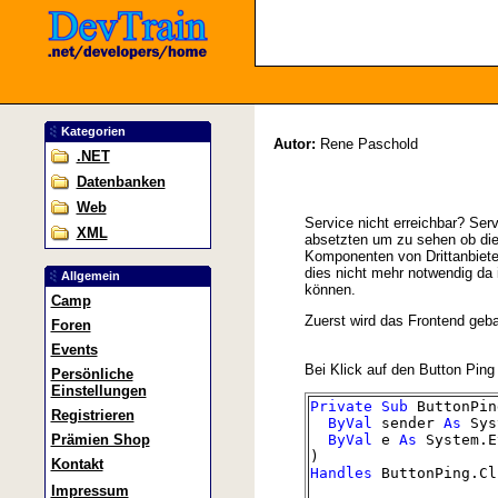
Kategorien
Autor:
Rene Paschold
.NET
Datenbanken
Web
Service nicht erreichbar? Ser
XML
absetzten um zu sehen ob die 
Komponenten von Drittanbiete
dies nicht mehr notwendig da 
Allgemein
können.
Camp
Zuerst wird das Frontend geba
Foren
Events
Bei Klick auf den Button Ping
Persönliche
Einstellungen
Private
Sub
ButtonPin
Registrieren
ByVal
sender
As
Sys
ByVal
e
As
System.E
Prämien Shop
)
Kontakt
Handles
ButtonPing.Cl
Impressum