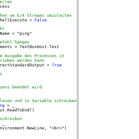
ellen
cess
en um E/A Streams umzuleiten
ShellExecute =
False
hl
Name = "ping"
efehl hängen
ments = TextBoxHost.Text
 Ausgabe des Prozesses in
rieben werden kann
irectStandardOutput =
True
s
ess beendet wird
esen und in Variable schreiben
ng
= _
t.ReadToEnd()
schreiben
 _
ironment.NewLine, "<br>")