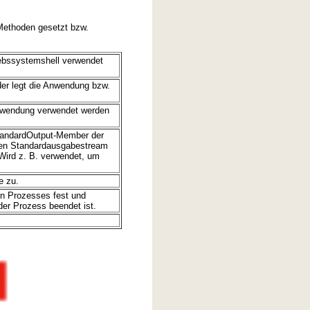
Methoden gesetzt bzw.
iebssystemshell verwendet
er legt die Anwendung bzw.
Anwendung verwendet werden
StandardOutput-Member der
 den Standardausgabestream
. Wird z. B. verwendet, um
e zu.
en Prozesses fest und
 der Prozess beendet ist.
.