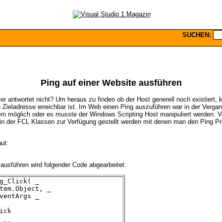
SUCHEN:
Ping auf einer Website ausführen
ver antwortet nicht? Um heraus zu finden ob der Host generell noch existiert,
Zieladresse erreichbar ist. Im Web einen Ping auszuführen war in der Verga
rn möglich oder es musste der Windows Scripting Host manipuliert werden.
in der FCL Klassen zur Verfügung gestellt werden mit denen man den Ping Pr
ut:
 ausführen wird folgender Code abgearbeitet:
g_Click( _
tem.Object, _
ventArgs _
ick