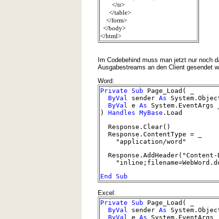
</tr>
</table>
</form>
</body>
</html>
Im Codebehind muss man jetzt nur noch d
Ausgabestreams an den Client gesendet wi
Word:
Private
Sub
Page_Load( _
ByVal
sender
As
System.Objec
ByVal
e
As
System.EventArgs 
)
Handles
MyBase
.Load
Response.Clear()
Response.ContentType = _
"application/word"
Response.AddHeader("Content-D
"inline;filename=WebWord.d
End
Sub
Excel:
Private
Sub
Page_Load( _
ByVal
sender
As
System.Objec
ByVal
e
As
System.EventArgs 