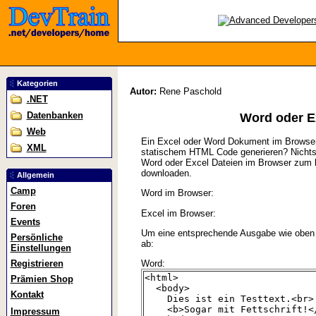
Kategorien
Autor:
Rene Paschold
.NET
Datenbanken
Word oder E
Web
Ein Excel oder Word Dokument im Browse
XML
statischem HTML Code generieren? Nichts 
Word oder Excel Dateien im Browser zum la
downloaden.
Allgemein
Camp
Word im Browser:
Foren
Excel im Browser:
Events
Um eine entsprechende Ausgabe wie oben 
Persönliche
ab:
Einstellungen
Registrieren
Word:
<html>
Prämien Shop
<body>
Kontakt
Dies ist ein Testtext.<br>
<b>Sogar mit Fettschrift!<
Impressum