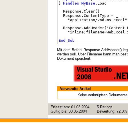
)
Handles
MyBase
.Load
Response.Clear()
Response.ContentType = _
"application/vnd.ms-excel"
Response.AddHeader("Content-D
"inline;filename=WebExcel.
End
Sub
Mit dem Befehl Response.AddHeader() leg
werden soll. Über Filename kann man besti
Dokument speichert.
Verwandte Artikel
Keine verknüpften Dokumente
Erfasst am:
01.03.2004
5
Ratings
Gültig bis:
30.05.2004
Bewertung:
72,0%