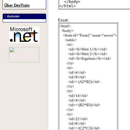
</body>
Über DevTrain
</html>
Autoren
Excel:
<html>
<body>
<form id="Form1" runat="server">
<table>
<tr>
<td><b>Wert 1</b></td>
<td><b>Wert 2</b></td>
<td><b>Ergebnis</b></td>
</tr>
<tr>
<td>4</td>
<td>9</td>
<td>= (A2*B2)</td>
</tr>
<tr>
<td>14</td>
<td>4</td>
<td>= (B2*B3)</td>
</tr>
<tr>
<td>22</td>
<td>8</td>
<td>= (C2*C3)</td>