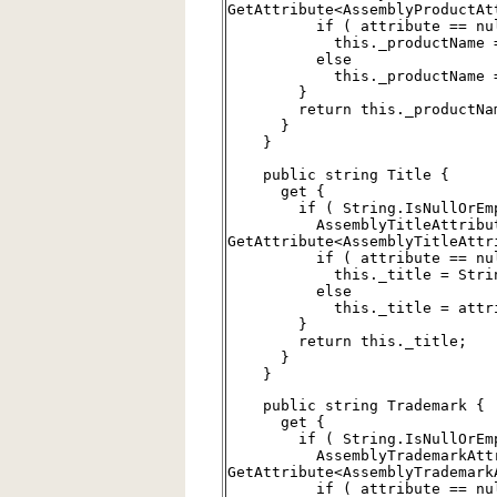
GetAttribute<AssemblyProductAt
if ( attribute == nul
this._productName = St
else
this._productName = att
}
return this._productNam
}
}
public string Title {
get {
if ( String.IsNullOrEmpty
AssemblyTitleAttribute 
GetAttribute<AssemblyTitleAttr
if ( attribute == nul
this._title = String.
else
this._title = attribu
}
return this._title;
}
}
public string Trademark {
get {
if ( String.IsNullOrEmpty
AssemblyTrademarkAttribu
GetAttribute<AssemblyTrademark
if ( attribute == nul