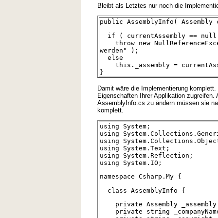
Bleibt als Letztes nur noch die Implementi
public AssemblyInfo( Assembly 
if ( currentAssembly == null
throw new NullReferenceExcep
werden" );
else
this._assembly = currentAss
}
Damit wäre die Implementierung komplett.
Eigenschaften Ihrer Applikation zugreifen. 
AssemblyInfo.cs zu ändern müssen sie nac
komplett.
using System;
using System.Collections.Gener
using System.Collections.Objec
using System.Text;
using System.Reflection;
using System.IO;
namespace Csharp.My {
class AssemblyInfo {
private Assembly _assembly 
private string _companyName