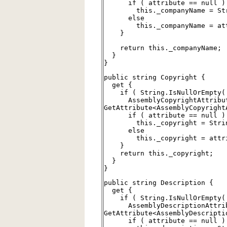
if ( attribute == null )
this._companyName = Stri
else
this._companyName = attri
}
return this._companyName;
}
}
public string Copyright {
get {
if ( String.IsNullOrEmpty( t
AssemblyCopyrightAttribute
GetAttribute<AssemblyCopyright
if ( attribute == null )
this._copyright = String
else
this._copyright = attribu
}
return this._copyright;
}
}
public string Description {
get {
if ( String.IsNullOrEmpty( t
AssemblyDescriptionAttribu
GetAttribute<AssemblyDescripti
if ( attribute == null )