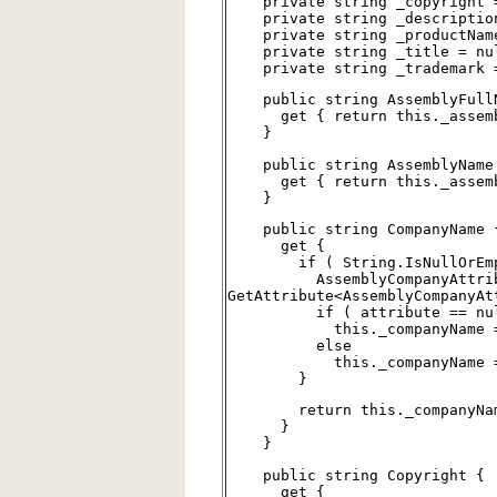
private string _copyright =
private string _description
private string _productName
private string _title = nu
private string _trademark =
public string AssemblyFullN
get { return this._assembl
}
public string AssemblyName
get { return this._assembl
}
public string CompanyName 
get {
if ( String.IsNullOrEmpty(
AssemblyCompanyAttribut
GetAttribute<AssemblyCompanyAt
if ( attribute == nul
this._companyName = St
else
this._companyName = att
}
return this._companyNam
}
}
public string Copyright {
get {