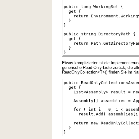
public long WorkingSet {
get {
return Environment.Working
}
}
public string DirectoryPath {
get {
return Path.GetDirectoryName
}
}
Etwas komplizierter ist die Implementierun
generische Read-Only-Liste zurück, die all
ReadOnlyCollection<T>() finden Sie im N
public ReadOnlyCollection<Asse
get {
List<Assembly> result = new
Assembly[] assemblies = AppD
for ( int i = 0; i < assemb
result.Add( assemblies[i]
return new ReadOnlyCollectio
}
}