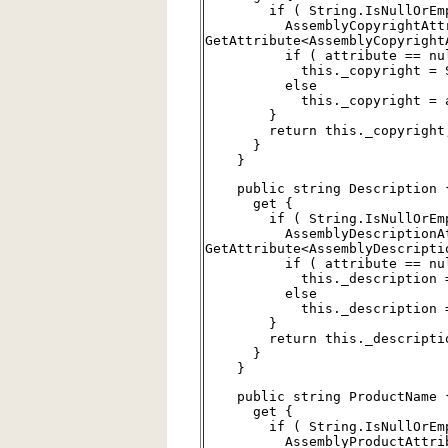
if ( String.IsNullOrEmpty(
AssemblyCopyrightAttribu
GetAttribute<AssemblyCopyright
if ( attribute == nul
this._copyright = Str
else
this._copyright = attri
}
return this._copyright
}
}
public string Description 
get {
if ( String.IsNullOrEmpty(
AssemblyDescriptionAttri
GetAttribute<AssemblyDescripti
if ( attribute == nul
this._description = St
else
this._description = att
}
return this._descriptio
}
}
public string ProductName 
get {
if ( String.IsNullOrEmpty(
AssemblyProductAttribut