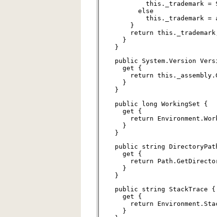
this._trademark = Str
else
this._trademark = attri
}
return this._trademark
}
}
public System.Version Vers
get {
return this._assembly.Get
}
}
public long WorkingSet {
get {
return Environment.Worki
}
}
public string DirectoryPat
get {
return Path.GetDirectoryNa
}
}
public string StackTrace {
get {
return Environment.Stack
}