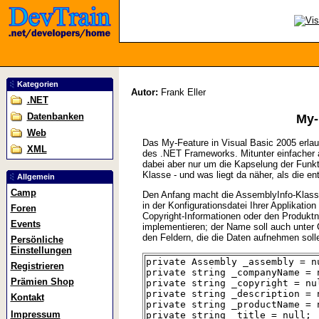
Kategorien
Autor:
Frank Eller
.NET
Datenbanken
My-
Web
Das My-Feature in Visual Basic 2005 erlaub
XML
des .NET Frameworks. Mitunter einfacher al
dabei aber nur um die Kapselung der Funk
Klasse - und was liegt da näher, als die en
Allgemein
Camp
Den Anfang macht die AssemblyInfo-Klasse (
in der Konfigurationsdatei Ihrer Applikati
Foren
Copyright-Informationen oder den Produktn
Events
implementieren; der Name soll auch unter 
den Feldern, die die Daten aufnehmen soll
Persönliche
Einstellungen
private Assembly _assembly = n
Registrieren
private string _companyName = 
Prämien Shop
private string _copyright = nu
private string _description = 
Kontakt
private string _productName = 
Impressum
private string _title = null;