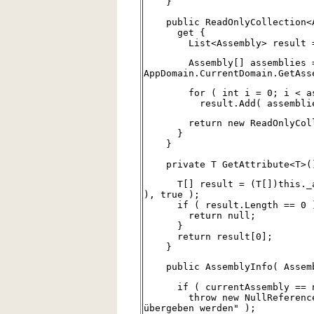
}
public ReadOnlyCollection<As
get {
List<Assembly> result = n
Assembly[] assemblies 
AppDomain.CurrentDomain.GetAss
for ( int i = 0; i < asse
result.Add( assemblies
return new ReadOnlyCollect
}
}
private T GetAttribute<T>() 
T[] result = (T[])this._ass
), true );
if ( result.Length == 0 
return null;
}
return result[0];
}
public AssemblyInfo( Assembl
if ( currentAssembly == n
throw new NullReferenceExc
übergeben werden" );