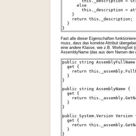
this._description = Stri
else
this._description = attri
}
return this._description;
}
}
Fast alle dieser Eigenschaften funktionier
muss, dass das korrekte Attribut übergeben
eine andere Klasse, wie z.B. WorkingSet (
AssemblyName (das aus dem Namen der As
public string AssemblyFullName
get {
return this._assembly.Full
}
}
public string AssemblyName {
get {
return this._assembly.GetNa
}
}
public System.Version Version 
get {
return this._assembly.GetNa
}
}