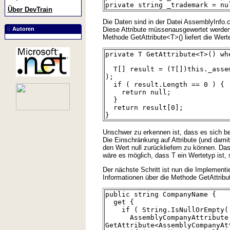
private string _trademark = nu
Über DevTrain
Die Daten sind in der Datei AssemblyInfo.c
Diese Attribute müssenausgewertet werden, 
Autoren
Methode GetAttribute<T>() liefert die Wert
private T GetAttribute<T>() wh
T[] result = (T[])this._assem
);
if ( result.Length == 0 ) {
return null;
}
return result[0];
}
Unschwer zu erkennen ist, dass es sich b
Die Einschränkung auf Attribute (und dami
den Wert null zurückliefern zu können. Da
wäre es möglich, dass T ein Wertetyp ist, 
Der nächste Schritt ist nun die Implementi
Informationen über die Methode GetAttribut
public string CompanyName {
get {
if ( String.IsNullOrEmpty( t
AssemblyCompanyAttribute a
GetAttribute<AssemblyCompanyAt