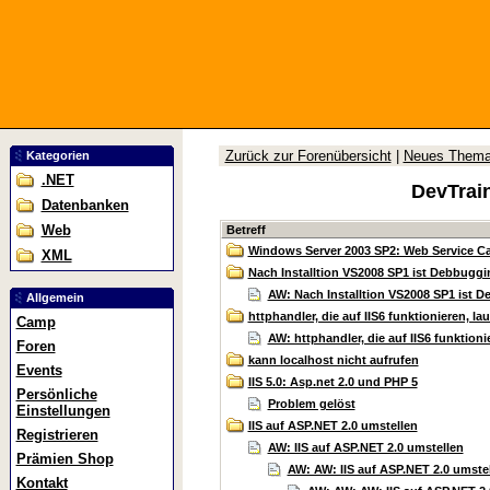
Zurück zur Forenübersicht
|
Neues Them
Kategorien
.NET
DevTrai
Datenbanken
Web
Betreff
Windows Server 2003 SP2: Web Service Call
XML
Nach Installtion VS2008 SP1 ist Debbuggin
AW: Nach Installtion VS2008 SP1 ist D
Allgemein
httphandler, die auf IIS6 funktionieren, lau
Camp
AW: httphandler, die auf IIS6 funktionie
Foren
kann localhost nicht aufrufen
Events
IIS 5.0: Asp.net 2.0 und PHP 5
Persönliche
Problem gelöst
Einstellungen
IIS auf ASP.NET 2.0 umstellen
Registrieren
AW: IIS auf ASP.NET 2.0 umstellen
Prämien Shop
AW: AW: IIS auf ASP.NET 2.0 umste
Kontakt