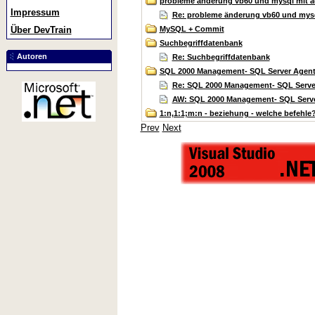
probleme änderung vb60 und mysql mit a
Impressum
Re: probleme änderung vb60 und mysq
MySQL + Commit
Über DevTrain
Suchbegriffdatenbank
Autoren
Re: Suchbegriffdatenbank
SQL 2000 Management- SQL Server Agent- 
Re: SQL 2000 Management- SQL Server
AW: SQL 2000 Management- SQL Server
1:n,1:1;m:n - beziehung - welche befehle
Prev
Next