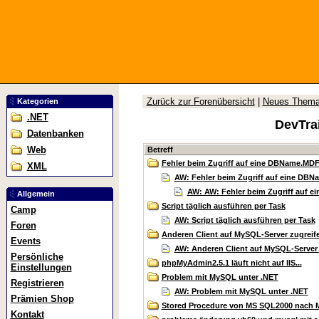
Zurück zur Forenübersicht
|
Neues Them
Kategorien
.NET
DevTra
Datenbanken
Web
Betreff
Fehler beim Zugriff auf eine DBName.MDF
XML
AW: Fehler beim Zugriff auf eine DBNa
AW: AW: Fehler beim Zugriff auf e
Allgemein
Script täglich ausführen per Task
Camp
AW: Script täglich ausführen per Task
Foren
Anderen Client auf MySQL-Server zugreif
Events
AW: Anderen Client auf MySQL-Server 
Persönliche
phpMyAdmin2.5.1 läuft nicht auf IIS...
Einstellungen
Problem mit MySQL unter .NET
Registrieren
AW: Problem mit MySQL unter .NET
Prämien Shop
Stored Procedure von MS SQL2000 nach 
Kontakt