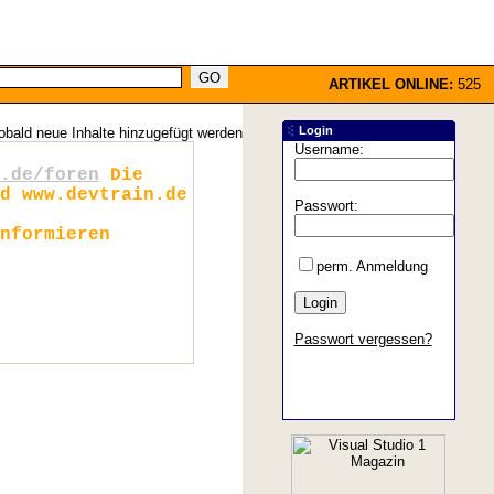
ARTIKEL ONLINE:
525
Login
obald neue Inhalte hinzugefügt werden
Username:
.de/foren
Die
d www.devtrain.de
Passwort:
nformieren
perm. Anmeldung
Passwort vergessen?