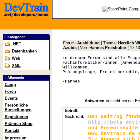
Kategorien
Forum:
Ausbildung
| Thema:
Herzlich W
.NET
Azubis
| Von:
Hannes Preishuber
(
17.10
Datenbanken
in diesem Forum sind alle Frage
Web
Fachinformatiker/innen (Anwendu
XML
willkommen.
Prüfungsfrage, Projektberichte,
Allgemein
-Hannes
Camp
Foren
Events
Antworten
Vorsicht bei der Ei
Persönliche
Einstellungen
Betreff:
Nachricht:
Den Beitrag find
Registrieren
http://beta.devt
Prämien Shop
und Foreninhalte
Kontakt
www.devtrain.de 
Impressum
Sie können sich 