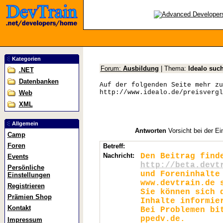
Kategorien
Forum:
Ausbildung
| Thema:
Idealo such
.NET
Datenbanken
Auf der folgenden Seite mehr zu
http://www.idealo.de/preisvergl
Web
XML
Allgemein
Antworten
Vorsicht bei der Ei
Camp
Foren
Betreff:
Nachricht:
Den Beitrag find
Events
http://beta.devt
Persönliche
und Foreninhalte
Einstellungen
www.devtrain.de 
Registrieren
Sie können sich 
Prämien Shop
Inhalte informie
Kontakt
Bei Problemen bi
ppedv.de.
Impressum