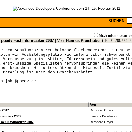
SUCHEN:
Mich informieren, s
:
ppedv Fachinformatiker 2007
| Von:
Hannes Preishuber
(
16.01.2007 09:4
seinen Schulungszentren beinahe flächendeckend in Deutsc
ieten wir Ausbildungsplätze Fachinforamtiker Schwerpunkt
. Vorraussetzung ist Abitur, Führerschein und gutes Auft
l erstklassige Spezialisten hervorzubringen die keinen V
euen brauchen. Wir unterstützen die Microsoft Zertifizie
! Bezahlung ist über den Branchenschnitt.
an jobs@ppedv.de
Von
r 2007
Bernhard Grojer
rmatiker 2007
Hannes Preishuber
achinformatiker 2007
Bernhard Grojer