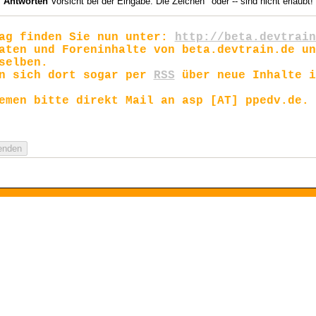
Antworten
Vorsicht bei der Eingabe: Die Zeichen ' oder -- sind nicht erlaubt!
rag finden Sie nun unter:
http://beta.devtrain
aten und Foreninhalte von beta.devtrain.de un
selben.
en sich dort sogar per
RSS
über neue Inhalte i
emen bitte direkt Mail an asp [AT] ppedv.de.