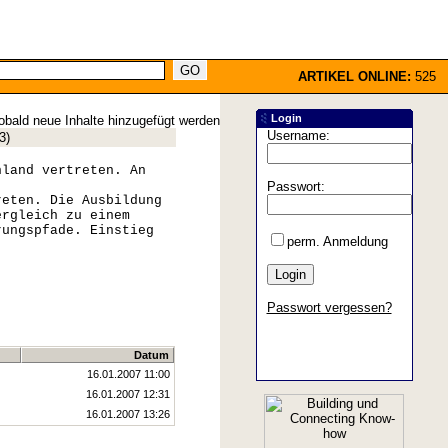
ARTIKEL ONLINE:
525
Login
obald neue Inhalte hinzugefügt werden
Username:
3
)
hland vertreten. An
Passwort:
reten. Die Ausbildung
ergleich zu einem
rungspfade. Einstieg
perm. Anmeldung
Passwort vergessen?
Datum
16.01.2007 11:00
16.01.2007 12:31
16.01.2007 13:26