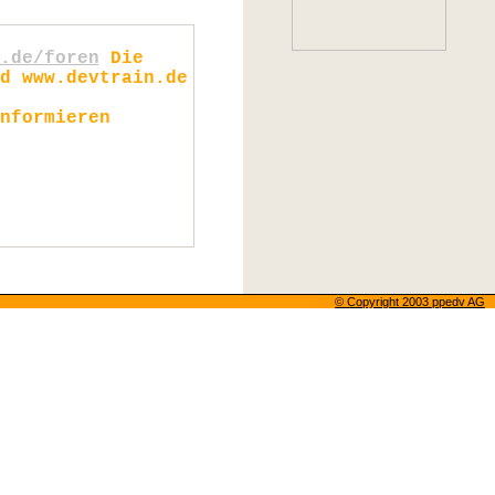
.de/foren
Die
d www.devtrain.de
nformieren
© Copyright 2003 ppedv AG