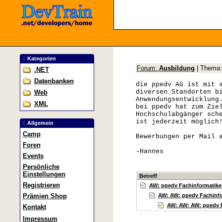
Kategorien
Forum:
Ausbildung
| Thema
.NET
Datenbanken
die ppedv AG ist mit 
diversen Standorten b
Web
Anwendungsentwicklung
XML
bei ppedv hat zum Zie
Hochschulabgänger sch
ist jederzeit möglich
Allgemein
Camp
Bewerbungen per Mail 
Foren
-Hannes
Events
Persönliche
Einstellungen
Betreff
Registrieren
AW: ppedv Fachinformatike
AW: AW: ppedv Fachinfo
Prämien Shop
AW: AW: AW: ppedv F
Kontakt
Impressum