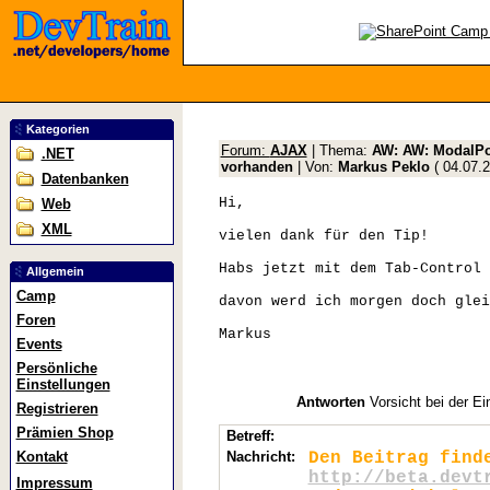
Kategorien
Forum:
AJAX
| Thema:
AW: AW: ModalPop
.NET
vorhanden
| Von:
Markus Peklo
(
04.07.
Datenbanken
Hi,
Web
XML
vielen dank für den Tip!
Habs jetzt mit dem Tab-Control 
Allgemein
Camp
davon werd ich morgen doch glei
Foren
Markus
Events
Persönliche
Einstellungen
Antworten
Vorsicht bei der Ei
Registrieren
Prämien Shop
Betreff:
Kontakt
Nachricht:
Den Beitrag find
http://beta.devt
Impressum