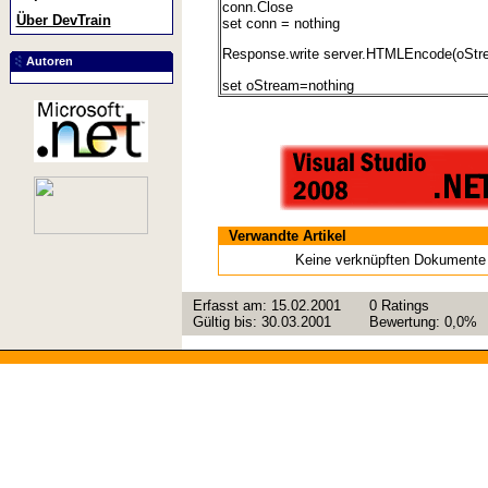
conn.Close
Über DevTrain
set conn = nothing
Response.write server.HTMLEncode(oStr
Autoren
set oStream=nothing
Verwandte Artikel
Keine verknüpften Dokumente
Erfasst am:
15.02.2001
0
Ratings
Gültig bis:
30.03.2001
Bewertung:
0,0%