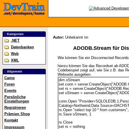
Kategorien
Autor:
Unbekannt nn
.NET
Datenbanken
ADODB.Stream für Dis
Web
Wie können Sie ein Disconnected Recordse
XML
hierzu können Sie das Recordset ab ADOD
Codebeispiel zeigt auf, wie Sie z.B. das 
Allgemein
Webseite ausgeben.
Camp
dim oStream
Foren
set conn = server.CreateObject("ADODB.
set rs = server.CreateObject("ADODB.Rec
Events
set oStream = server.CreateObject("ADO
Persönliche
conn.Open "Provider=SQLOLEDB.1;Persist 
Einstellungen
Catalog=Northwind;Data Source=DACH
Registrieren
rs.Open "select top 10 * from customers"
Prämien Shop
rs.Save oStream, 1
Kontakt
rs.Close
set rs = nothing
Impressum