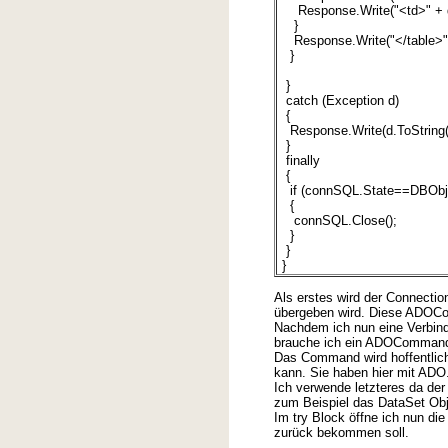
Response.Write("<td>" + drA
}
Response.Write("</table>"
}
}
catch (Exception d)
{
Response.Write(d.ToString()
}
finally
{
if (connSQL.State==DBObje
{
connSQL.Close();
}
}
}
Als erstes wird der Connecti
übergeben wird. Diese ADOCon
Nachdem ich nun eine Verbin
brauche ich ein ADOCommand 
Das Command wird hoffentlich 
kann. Sie haben hier mit ADO
Ich verwende letzteres da der
zum Beispiel das DataSet Obj
Im try Block öffne ich nun 
zurück bekommen soll.