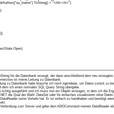
uthors["au_lname"].ToString() + "</td></tr>");
);
);
ctState.Open)
onString für die Datenbank erzeugt, der dann anschließend dem neu erzeugte
nection ist meine Leitung zu Datenbank.
dung zu Datenbank habe brauche ich noch irgendwas, um Daten zurück zu 
dem ich einen normalen SQL Query String übergebe.
richtig ausgeführt und ich muss nun ein Objekt erzeugen, in dem ich die Er
.NET die Qual der Wahl: DataSet oder für einfaches visualisieren ohne Daten
 DataReader seine Vorteile hat: Er ist einfach zu handhaben und benötigt wen
ekt
die Verbindung zum Server und gebe dem ADOCommand meinen DataReader als 