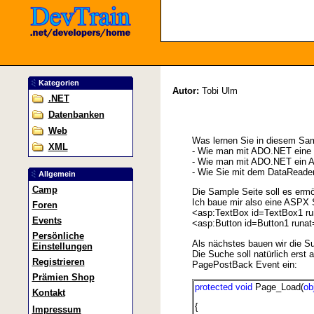
Kategorien
Autor:
Tobi Ulm
.NET
Datenbanken
Web
Was lernen Sie in diesem Sa
XML
- Wie man mit ADO.NET eine 
- Wie man mit ADO.NET ein
- Wie Sie mit dem DataReader
Allgemein
Camp
Die Sample Seite soll es ermö
Ich baue mir also eine ASPX 
Foren
<asp:TextBox id=TextBox1 ru
Events
<asp:Button id=Button1 runat
Persönliche
Als nächstes bauen wir die S
Einstellungen
Die Suche soll natürlich ers
Registrieren
PagePostBack Event ein:
Prämien Shop
protected
void
Page_Load(
ob
Kontakt
{
Impressum