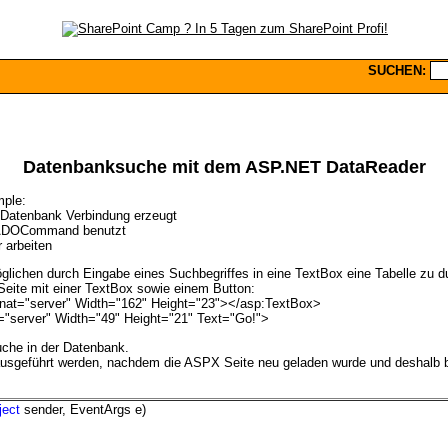
SUCHEN:
Datenbanksuche mit dem ASP.NET DataReader
mple:
Datenbank Verbindung erzeugt
 ADOCommand benutzt
 arbeiten
glichen durch Eingabe eines Suchbegriffes in eine TextBox eine Tabelle zu 
Seite mit einer TextBox sowie einem Button:
nat="server" Width="162" Height="23"></asp:TextBox>
="server" Width="49" Height="21" Text="Go!">
uche in der Datenbank.
t ausgeführt werden, nachdem die ASPX Seite neu geladen wurde und deshalb 
ject
sender, EventArgs e)