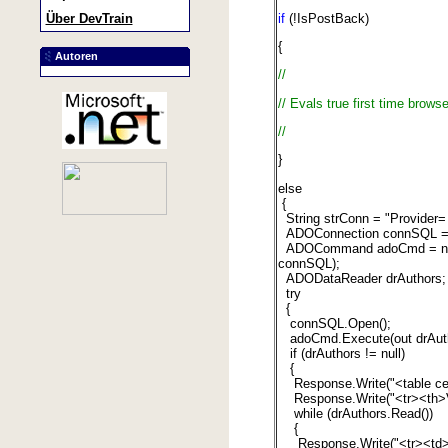
if
(!IsPostBack)
Über DevTrain
{
Autoren
//
// Evals true first time brows
//
}
else
{
String strConn = "Provider=
ADOConnection connSQL = 
ADOCommand adoCmd = new 
connSQL);
ADODataReader drAuthors;
try
{
connSQL.Open();
adoCmd.Execute(out drAuth
if (drAuthors != null)
{
Response.Write("<table cell
Response.Write("<tr><th>V
while (drAuthors.Read())
{
Response.Write("<tr><td>" +