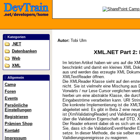
Kategorien
Autor:
Tobi Ulm
.NET
Datenbanken
XML.NET Part 2: 
Web
Im letzten Artikel haben wir uns auf die 
XML
beschränkt und damit ein kleines XML Dok
aus und werden das erzeugte XML Dokumen
XMLTextReader öffnen.
Allgemein
Die XMLReader Klasse sieht auf den ersten
Camp
nicht. Sie ist vielmehr eine Mischung a
Vorwärts / nur Lese Cursor verglichen wer
Foren
hierbei um eine abstrakte Klasse, die dur
Events
Eingabeströme verarbeiten kann. URI Stri
Die konkrete Implementierung ist die XM
Persönliche
abgeleitet wird. Es gibt in Beta 2 eine neu
Einstellungen
ist (XmlValidatingReader) und Validierun
Registrieren
über die Validation Eigenschaft auf DTD
Prämien Shop
Der Reader erkennt dabei ob es sich um e
Sie, dass ich die ValidationEventHandler E
Kontakt
setze. In dieser Methode, die sie selber 
Vailidierungsereignisse zu reagieren.
Impressum