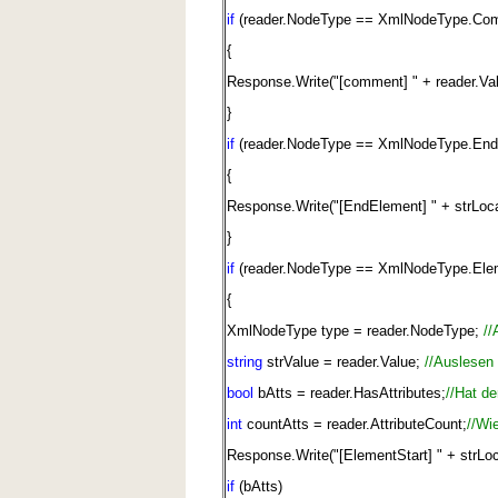
if
(reader.NodeType == XmlNodeType.Co
{
Response.Write("[comment] " + reader.Val
}
if
(reader.NodeType == XmlNodeType.En
{
Response.Write("[EndElement] " + strLoc
}
if
(reader.NodeType == XmlNodeType.Ele
{
XmlNodeType type = reader.NodeType;
//
string
strValue = reader.Value;
//Auslesen
bool
bAtts = reader.HasAttributes;
//Hat de
int
countAtts = reader.AttributeCount;
//Wie
Response.Write("[ElementStart] " + strLo
if
(bAtts)