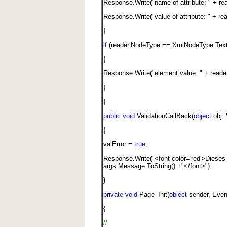
Response.Write("name of attribute: " + r
Response.Write("value of attribute: " + rea
}
if
(reader.NodeType == XmlNodeType.Text
{
Response.Write("element value: " + reader
}
}
public
void
ValidationCallBack(
object
obj, 
{
valError =
true
;
Response.Write("<font color='red'>Dieses
args.Message.ToString() +"</font>");
}
private
void
Page_Init(
object
sender, Even
{
//