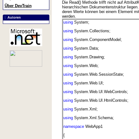
Die Read() Methode trifft nicht auf Attribu
Über DevTrain
hierarchischen Dokumentenstruktur liegen.
deren Werte können bei einem Element mit 
werden.
Autoren
using
System;
using
System.Collections;
using
System.ComponentModel;
using
System.Data;
using
System.Drawing;
using
System.Web;
using
System.Web.SessionState;
using
System.Web.UI;
using
System.Web.UI.WebControls;
using
System.Web.UI.HtmlControls;
using
System.Xml;
using
System.Xml.Schema;
namespace
WebApp1
{