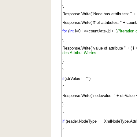
{
Response.Write("Node has attributes: " + 
Response.Write("# of attributes: " + count
for
(
int
i=0;i <=countAtts-1;i++)
//Iteration
{
Response.Write("value of attribute " + ( i +
des Attribut Wertes
}
}
if
(strValue != "")
{
Response.Write("nodevalue: " + strValue +
}
}
if
(reader.NodeType == XmlNodeType.Attri
{