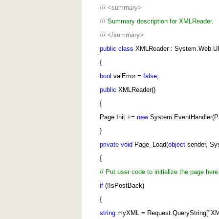
///
<summary>
///
Summary description for XMLReader.
///
</summary>
public
class
XMLReader : System.Web.UI
{
bool
valError =
false
;
public
XMLReader()
{
Page.Init +=
new
System.EventHandler(Pa
}
private
void
Page_Load(
object
sender, Sy
{
// Put user code to initialize the page here
if
(!IsPostBack)
{
string
myXML = Request.QueryString["XML