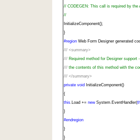
// CODEGEN: This call is required by th
//
InitializeComponent();
}
#region
Web Form Designer generated co
///
<summary>
///
Required method for Designer support -
///
the contents of this method with the cod
///
</summary>
private
void
InitializeComponent()
{
this
.Load +=
new
System.EventHandler(
t
}
#endregion
}
}