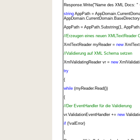
Response.Write("Name des XML Docs: " 
string
AppPath = AppDomain.CurrentDomain
AppDomain.CurrentDomain.BaseDirectory.
AppPath = AppPath.Substring(1, AppPath.
//Erzeugen eines neuen XMLTextReader O
XmlTextReader myReader =
new
XmlText
//Validierung auf XML Schema setzen
XmlValidatingReader vr =
new
XmlValidat
try
{
while
(myReader.Read())
{
//Der EventHandler für die Validierung
vr.ValidationEventHandler +=
new
Validati
if
(!valError)
{