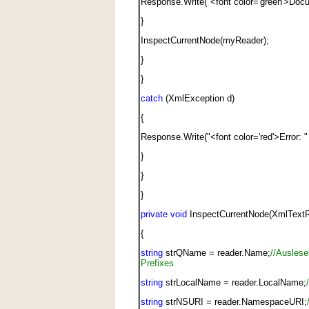
Response.Write("<font color='green'>Docum
}
InspectCurrentNode(myReader);
}
}
catch
(XmlException d)
{
Response.Write("<font color='red'>Error: "
}
}
}
private
void
InspectCurrentNode(XmlTextR
{
string
strQName = reader.Name;
//Ausles
Prefixes
string
strLocalName = reader.LocalName;
string
strNSURI = reader.NamespaceURI;