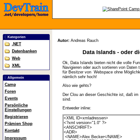
Kategorien
Autor:
Andreas Rauch
.NET
Datenbanken
Data Islands - oder d
Web
Ok, Data Islands bieten nicht die volle Fun
XML
Navigieren oder auch sortieren von Daten t
für Besitzer von Webspace ohne Möglichk
nämlich sehr hoch!
Allgemein
Camp
Also wie gehts?
Foren
Der Clou an dieser Geschichte ist, daß i
Events
sind.
Persönliche
Entweder inline:
Einstellungen
Registrieren
<XML ID=xmladressen>
<?xml version="1.0" ?>
Prämien Shop
<ANSCHRIFT>
Kontakt
<ADR>
<NAME>Alex Becker</NAME>
Impressum