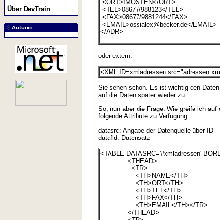
<ORT>IMOSTEN</ORT>
Über DevTrain
<TEL>08677/988123</TEL>
<FAX>08677/9881244</FAX>
<EMAIL>ossialex@becker.de</EMAIL>
Autoren
</ADR>
....
oder extern:
<XML ID=xmladressen src="adressen.xm
Sie sehen schon. Es ist wichtig den Daten 
auf die Daten später wieder zu.
So, nun aber die Frage. Wie greife ich au
folgende Attribute zu Verfügung:
datasrc: Angabe der Datenquelle über ID
datafld: Datensatz
<TABLE DATASRC='#xmladressen' BO
<THEAD>
<TR>
<TH>NAME</TH>
<TH>ORT</TH>
<TH>TEL</TH>
<TH>FAX</TH>
<TH>EMAIL</TH></TR>
</THEAD>
<TR>