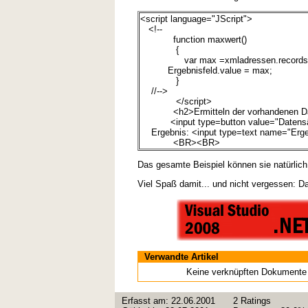
<script language="JScript">
<!--
function maxwert()
{
var max =xmladressen.recordset.
Ergebnisfeld.value = max;
}
//-->
</script>
<h2>Ermitteln der vorhandenen Da
<input type=button value="Datensätze
Ergebnis: <input type=text name="Erge
<BR><BR>
Das gesamte Beispiel können sie natürlich 
Viel Spaß damit... und nicht vergessen: Da
Verwandte Artikel
Keine verknüpften Dokumente
Erfasst am:
22.06.2001
2
Ratings