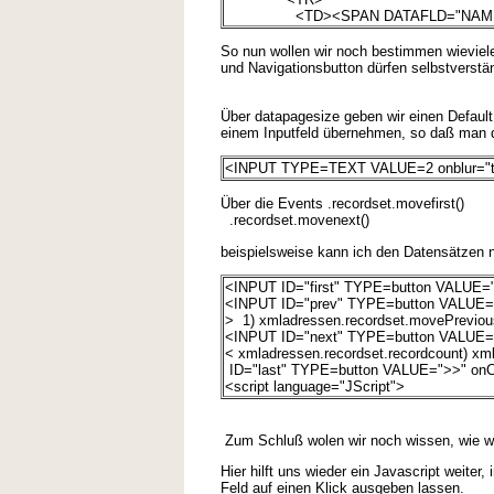
<TD><SPAN DATAFLD="NAME">
So nun wollen wir noch bestimmen wieviele
und Navigationsbutton dürfen selbstverstän
Über datapagesize geben wir einen Default 
einem Inputfeld übernehmen, so daß man d
<INPUT TYPE=TEXT VALUE=2 onblur="tbl
Über die Events .recordset.movefirst()
.recordset.movenext()
beispielsweise kann ich den Datensätzen n
<INPUT ID="first" TYPE=button VALUE="<
<INPUT ID="prev" TYPE=button VALUE="<"
> 1) xmladressen.recordset.movePreviou
<INPUT ID="next" TYPE=button VALUE=">"
< xmladressen.recordset.recordcount) x
ID="last" TYPE=button VALUE=">>" onCl
<script language="JScript">
Zum Schluß wolen wir noch wissen, wie wi
Hier hilft uns wieder ein Javascript weiter
Feld auf einen Klick ausgeben lassen.