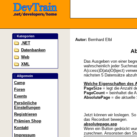
Kategorien
Autor:
Bernhard Elbl
.NET
Datenbanken
Ab
Web
Das Ausgeben von einer begren
XML
wahrscheinlich jeder Suchmas
A(ccess)D(ata)O(bject) verwen
nächsten 5 Datensätze abzuf
Allgemein
Camp
Welche Eigenschaften des A
PageSize
= legt die Anzahl de
Foren
PageCount
= beinhaltet die 
Events
AbsolutePage
= die aktuelle 
Persönliche
Einstellungen
Registrieren
Jetzt können wir loslegen. So
das Recordset bewegen.
Prämien Shop
absolutepage.asp
Kontakt
Wenn ein Button gedrückt wur
zurechnen. Ansonsten den Star
Impressum