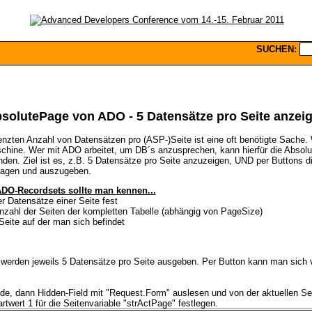
SUCHEN:
solutePage von ADO - 5 Datensätze pro Seite anzei
zten Anzahl von Datensätzen pro (ASP-)Seite ist eine oft benötigte Sache. W
chine. Wer mit ADO arbeitet, um DB´s anzusprechen, kann hierfür die Absol
den. Ziel ist es, z.B. 5 Datensätze pro Seite anzuzeigen, UND per Buttons di
ragen und auszugeben.
DO-Recordsets sollte man kennen...
r Datensätze einer Seite fest
Anzahl der Seiten der kompletten Tabelle (abhängig von PageSize)
Seite auf der man sich befindet
 werden jeweils 5 Datensätze pro Seite ausgeben. Per Button kann man sich 
de, dann Hidden-Field mit "Request.Form" auslesen und von der aktuellen S
twert 1 für die Seitenvariable "strActPage" festlegen.