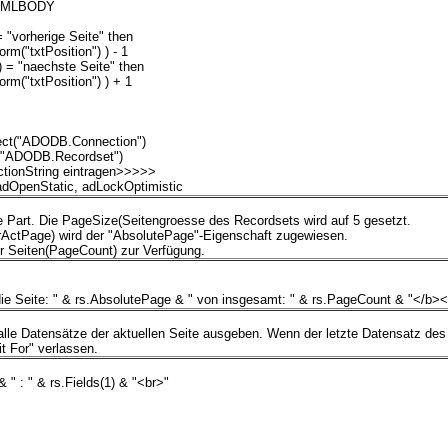
 HTMLBODY
 "vorherige Seite" then
rm("txtPosition") ) - 1
) = "naechste Seite" then
rm("txtPosition") ) + 1
ject("ADODB.Connection")
t("ADODB.Recordset")
tionString eintragen>>>>>
adOpenStatic, adLockOptimistic
 Part. Die PageSize(Seitengroesse des Recordsets wird auf 5 gesetzt.
rActPage) wird der "AbsolutePage"-Eigenschaft zugewiesen.
r Seiten(PageCount) zur Verfügung.
ie Seite: " & rs.AbsolutePage & " von insgesamt: " & rs.PageCount & "</b>
lle Datensätze der aktuellen Seite ausgeben. Wenn der letzte Datensatz des 
t For" verlassen.
 " : " & rs.Fields(1) & "<br>"