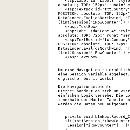
<asp:Label id="Label3" style=
absolute; TOP: 152px" runat="se
<asp:TextBox id="txtCountry" 
POSITION: absolute; TOP: 152px"
DataBinder.Eval(dsNorthwind, "T
((int)Session["iRowCounter"]) +
</asp:TextBox>
<asp:Label id="Label4" style=
absolute; TOP: 72px" runat="ser
<asp:TextBox id="txtCompany" 
POSITION: absolute; TOP: 72px" 
DataBinder.Eval(dsNorthwind, "T
((int)Session["iRowCounter"]) +
</asp:TextBox>
Um eine Navigation zu ermöglich
eine Session Variable abgelegt,
englische, but it works!
Die Navigationselemente
Hierbei handelt es sich um vier
einfachen Logik versehe. Die Lo
innerhalb der Master Tabelle un
werden die Daten neu aufgebaut 
private void btnNextRecord_C
if((int)Session["iRowCounter"
Session["iRowCounter"] = ((i
}