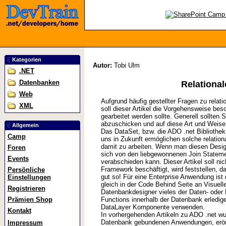
Kategorien
Autor:
Tobi Ulm
.NET
Datenbanken
Relational
Web
Aufgrund häufig gestellter Fragen zu relat
XML
soll dieser Artikel die Vorgehensweise bes
gearbeitet werden sollte. Generell sollten
abzuschicken und auf diese Art und Weise
Allgemein
Das DataSet, bzw. die ADO .net Bibliothek 
Camp
uns in Zukunft ermöglichen solche relatio
damit zu arbeiten. Wenn man diesen Design
Foren
sich von den liebgewonnenen Join Statem
Events
verabschieden kann. Dieser Artikel soll ni
Framework beschäftigt, wird feststellen, 
Persönliche
gut so! Für eine Enterprise Anwendung ist 
Einstellungen
gleich in der Code Behind Seite an Visuelle
Registrieren
Datenbankdesigner vieles der Daten- oder
Prämien Shop
Functions innerhalb der Datenbank erledige
DataLayer Komponente verwenden.
Kontakt
In vorhergehenden Artikeln zu ADO .net wu
Datenbank gebundenen Anwendungen, erörte
Impressum