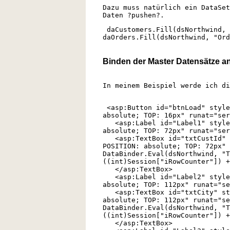
Dazu muss natürlich ein DataSet
Daten ?pushen?.
daCustomers.Fill(dsNorthwind, 
daOrders.Fill(dsNorthwind, "Ord
Binden der Master Datensätze a
In meinem Beispiel werde ich di
<asp:Button id="btnLoad" style
absolute; TOP: 16px" runat="ser
<asp:Label id="Label1" style=
absolute; TOP: 72px" runat="ser
<asp:TextBox id="txtCustId" s
POSITION: absolute; TOP: 72px" 
DataBinder.Eval(dsNorthwind, "T
((int)Session["iRowCounter"]) +
</asp:TextBox>
<asp:Label id="Label2" style=
absolute; TOP: 112px" runat="se
<asp:TextBox id="txtCity" sty
absolute; TOP: 112px" runat="se
DataBinder.Eval(dsNorthwind, "T
((int)Session["iRowCounter"]) +
</asp:TextBox>