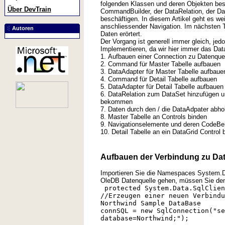
folgenden Klassen und deren Objekten be
Über DevTrain
CommandBuilder, der DataRelation, der Da
beschäftigen. In diesem Artikel geht es we
anschliessender Navigation. Im nächsten Te
Autoren
Daten erörtert.
Der Vorgang ist generell immer gleich, j
Implementieren, da wir hier immer das Dat
1. Aufbauen einer Connection zu Datenque
2. Command für Master Tabelle aufbauen
3. DataAdapter für Master Tabelle aufbaue
4. Command für Detail Tabelle aufbauen
5. DataAdapter für Detail Tabelle aufbauen
6. DataRelation zum DataSet hinzufügen um
bekommen
7. Daten durch den / die DataAdpater abho
8. Master Tabelle an Controls binden
9. Navigationselemente und deren CodeBe
10. Detail Tabelle an ein DataGrid Control 
Aufbauen der Verbindung zu Dat
Importieren Sie die Namespaces System.D
OleDB Datenquelle gehen, müssen Sie de
protected System.Data.SqlClien
//Erzeugen einer neuen Verbindu
Northwind Sample DataBase
connSQL = new SqlConnection("se
database=Northwind;");