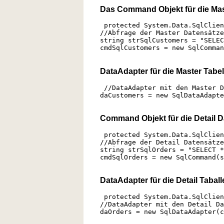
Das Command Objekt für die Mas
protected System.Data.SqlClien
//Abfrage der Master Datensätze
string strSqlCustomers = "SELEC
cmdSqlCustomers = new SqlComman
DataAdapter für die Master Tabel
//DataAdapter mit den Master D
daCustomers = new SqlDataAdapte
Command Objekt für die Detail D
protected System.Data.SqlClien
//Abfrage der Detail Datensätze
string strSqlOrders = "SELECT *
cmdSqlOrders = new SqlCommand(s
DataAdapter für die Detail Tabal
protected System.Data.SqlClien
//DataAdapter mit den Detail Da
daOrders = new SqlDataAdapter(c