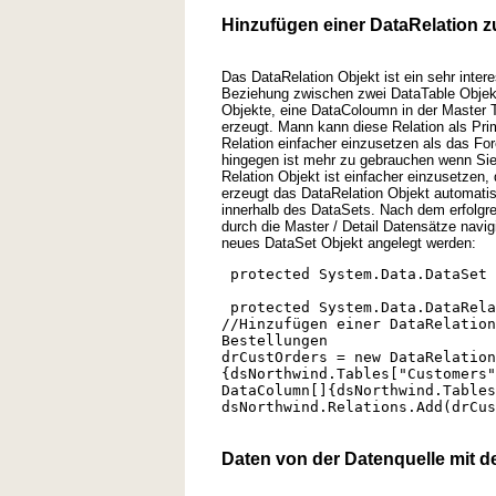
Hinzufügen einer DataRelation z
Das DataRelation Objekt ist ein sehr intere
Beziehung zwischen zwei DataTable Objekt
Objekte, eine DataColoumn in der Master T
erzeugt. Mann kann diese Relation als Prim
Relation einfacher einzusetzen als das Fo
hingegen ist mehr zu gebrauchen wenn Sie 
Relation Objekt ist einfacher einzusetzen,
erzeugt das DataRelation Objekt automati
innerhalb des DataSets. Nach dem erfolgr
durch die Master / Detail Datensätze navi
neues DataSet Objekt angelegt werden:
protected System.Data.DataSet 
protected System.Data.DataRela
//Hinzufügen einer DataRelation
Bestellungen
drCustOrders = new DataRelation
{dsNorthwind.Tables["Customers"
DataColumn[]{dsNorthwind.Tables
dsNorthwind.Relations.Add(drCus
Daten von der Datenquelle mit 