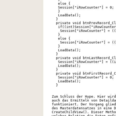
else {
Session["iRowCounter"] = 0;
}
LoadData();
}
private void btnPrevRecord_Cli
if((int)Session["iRowCounter
Session["iRowCounter"] = ((i
}
else {
Session["iRowCounter"] = ((i
}
LoadData();
}
private void btnLastRecord_Cli
Session["iRowCounter"] = ((in
LoadData();
}
private void btnFirstRecord_Cl
Session["iRowCounter"] = 0;
LoadData();
}
Zum Schluss der Hype. Hier wird
auch das Ermitteln von Detailda
funktioniert. Der Vorgang glied
des Masterdatensatzes in eine D
CreateChildView(). Dieser Metho
welcher Relation die Daten gefi