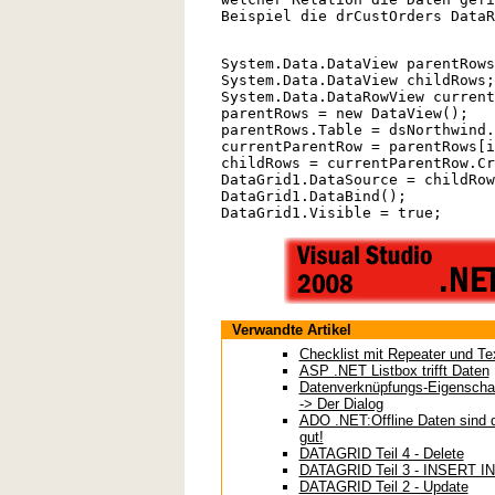
Beispiel die drCustOrders DataR
System.Data.DataView parentRows
System.Data.DataView childRows;
System.Data.DataRowView current
parentRows = new DataView();
parentRows.Table = dsNorthwind.
currentParentRow = parentRows[i
childRows = currentParentRow.Cr
DataGrid1.DataSource = childRow
DataGrid1.DataBind();
DataGrid1.Visible = true;
Verwandte Artikel
Checklist mit Repeater und Te
ASP .NET Listbox trifft Daten
Datenverknüpfungs-Eigenschaf
-> Der Dialog
ADO .NET:Offline Daten sind 
gut!
DATAGRID Teil 4 - Delete
DATAGRID Teil 3 - INSERT I
DATAGRID Teil 2 - Update