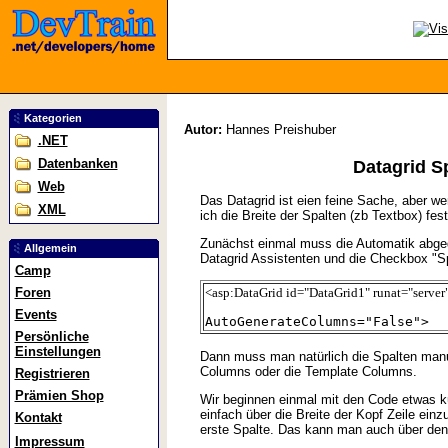
Kategorien
Autor:
Hannes Preishuber
.NET
Datenbanken
Datagrid Sp
Web
Das Datagrid ist eien feine Sache, aber we
XML
ich die Breite der Spalten (zb Textbox) fes
Zunächst einmal muss die Automatik abged
Allgemein
Datagrid Assistenten und die Checkbox "Spa
Camp
<asp:DataGrid id="DataGrid1" runat="serv
Foren
Events
AutoGenerateColumns="False">
Persönliche
Einstellungen
Dann muss man natürlich die Spalten manue
Columns oder die Template Columns.
Registrieren
Prämien Shop
Wir beginnen einmal mit den Code etwas kü
einfach über die Breite der Kopf Zeile einzu
Kontakt
erste Spalte. Das kann man auch über den
Impressum