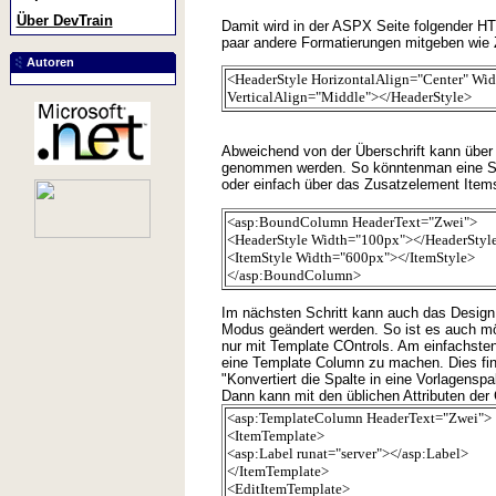
Über DevTrain
Damit wird in der ASPX Seite folgender H
paar andere Formatierungen mitgeben wie Z
Autoren
<HeaderStyle HorizontalAlign="Center" Wi
VerticalAlign="Middle"></HeaderStyle>
Abweichend von der Überschrift kann über 
genommen werden. So könntenman eine Style
oder einfach über das Zusatzelement Items
<asp:BoundColumn HeaderText="Zwei">
<HeaderStyle Width="100px"></HeaderStyl
<ItemStyle Width="600px"></ItemStyle>
</asp:BoundColumn>
Im nächsten Schritt kann auch das Design 
Modus geändert werden. So ist es auch mög
nur mit Template COntrols. Am einfachste
eine Template Column zu machen. Dies fin
"Konvertiert die Spalte in eine Vorlagenspa
Dann kann mit den üblichen Attributen der 
<asp:TemplateColumn HeaderText="Zwei">
<ItemTemplate>
<asp:Label runat="server"></asp:Label>
</ItemTemplate>
<EditItemTemplate>