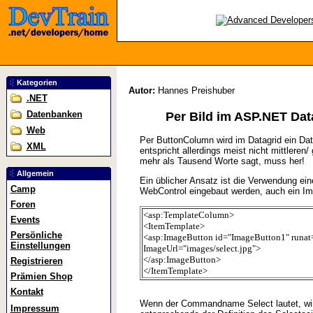
Kategorien
Autor:
Hannes Preishuber
.NET
Datenbanken
Per Bild im ASP.NET Dat
Web
Per ButtonColumn wird im Datagrid ein Da
XML
entspricht allerdings meist nicht mittlere
mehr als Tausend Worte sagt, muss her!
Allgemein
Ein üblicher Ansatz ist die Verwendung ei
Camp
WebControl eingebaut werden, auch ein Im
Foren
<asp:TemplateColumn>
Events
<ItemTemplate>
Persönliche
<asp:ImageButton id="ImageButton1" runa
Einstellungen
ImageUrl="images/select.jpg">
</asp:ImageButton>
Registrieren
</ItemTemplate>
Prämien Shop
Kontakt
Wenn der Commandname Select lautet, wird
Impressum