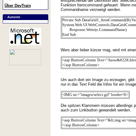
entsprechende der Definition des Selecteci
Funktion Itemcommand gefeuert. Wenn meh
Über DevTrain
Commandname verzweigt werden.
Autoren
Private Sub DataGrid1_ItemCommand(ByVal 
System.Web.UI.WebControls.DataGridComm
Response.Write(e.CommandName)
End Sub
Wers aber lieber kürzer mag, wird mit ein
<asp:ButtonColumn Text="Ausw&#228;hle
</asp:ButtonColumn>
Um auch dort ein Image zu erzeugen, gibt 
nur in das Text Feld die Infos für ein Imag
<IMG src="images/select.gif" border=0>
Die spitzen Klammern müssen allerdings p
auch zum Linkbutton gewandelt werden.
<asp:ButtonColumn Text="&lt;img src=ima
</asp:ButtonColumn>