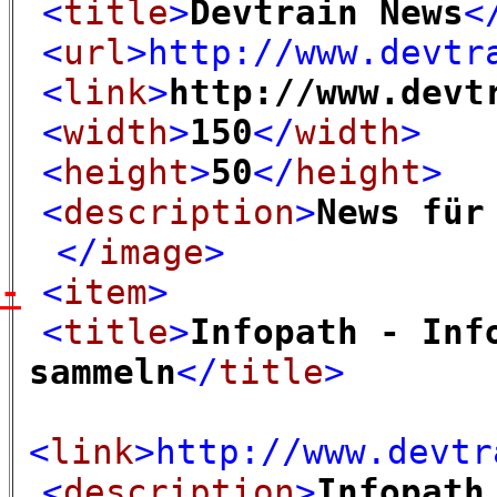
<
title
>
Devtrain News
<
<
url
>
http://www.devtr
<
link
>
http://www.devt
<
width
>
150
</
width
>
<
height
>
50
</
height
>
<
description
>
News für
</
image
>
-
<
item
>
<
title
>
Infopath - Inf
sammeln
</
title
>
<
link
>
http://www.devtr
<
description
>
Infopath