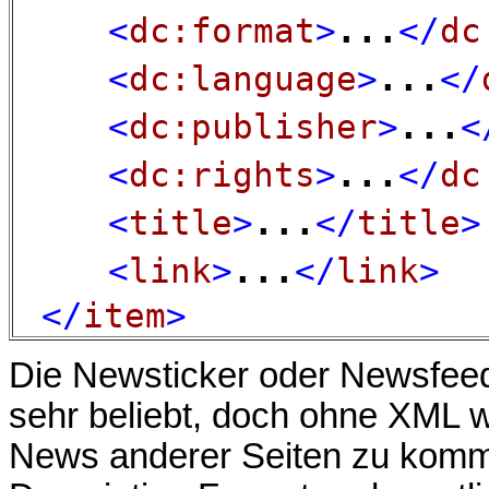
<
dc:format
>
...
</
dc
<
dc:language
>
...
</
<
dc:publisher
>
...
<
<
dc:rights
>
...
</
dc
<
title
>
...
</
title
>
<
link
>
...
</
link
>
</
item
>
Die Newsticker oder Newsfeed
sehr beliebt, doch ohne XML w
News anderer Seiten zu kom