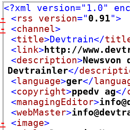
<?
xml version="1.0" en
-
<
rss
version
="
0.91
"
>
-
<
channel
>
<
title
>Devtrain
</
titl
<
link
>
http://www.devt
<
description
>
Newsvon 
Devtrainler
</
descripti
<
language
>
ger
</
langua
<
copyright
>
ppedv ag
</
<
managingEditor
>
info@
<
webMaster
>
info@devtr
-
<
image
>