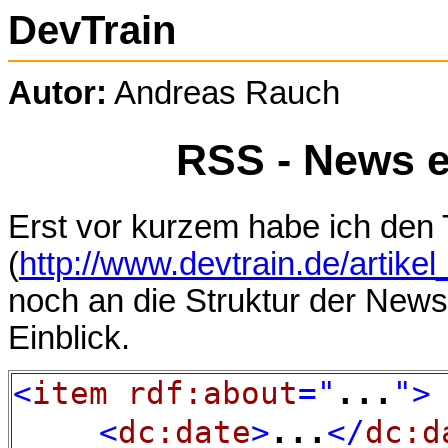
DevTrain
Autor:
Andreas Rauch
RSS - News e
Erst vor kurzem habe ich den 
(
http://www.devtrain.de/artike
noch an die Struktur der News
Einblick.
<
item
rdf:about
="
...
"
>
<
dc:date
>
...
</
dc:d