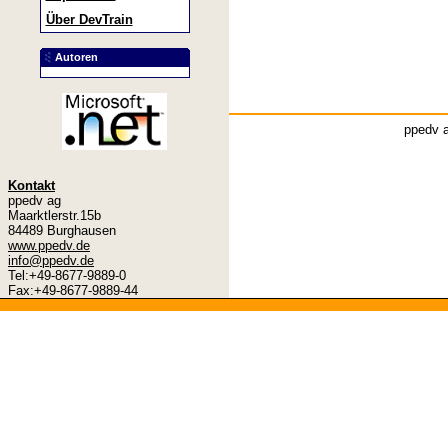
Über DevTrain
Autoren
ppedv a
Kontakt
ppedv ag
Maarktlerstr.15b
84489 Burghausen
www.ppedv.de
info@ppedv.de
Tel:+49-8677-9889-0
Fax:+49-8677-9889-44