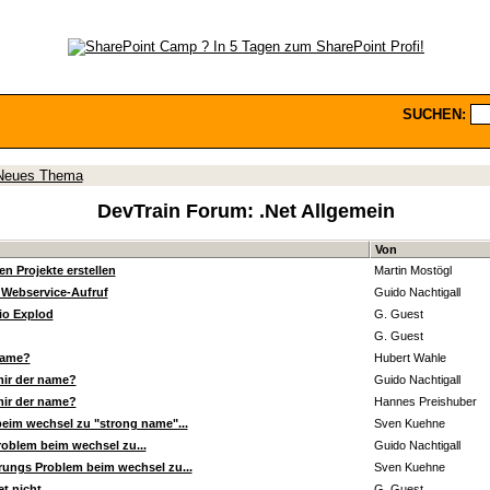
SUCHEN:
Neues Thema
DevTrain Forum:
.Net Allgemein
Von
en Projekte erstellen
Martin Mostögl
 Webservice-Aufruf
Guido Nachtigall
io Explod
G. Guest
G. Guest
 name?
Hubert Wahle
mir der name?
Guido Nachtigall
mir der name?
Hannes Preishuber
beim wechsel zu "strong name"...
Sven Kuehne
roblem beim wechsel zu...
Guido Nachtigall
rungs Problem beim wechsel zu...
Sven Kuehne
et nicht
G. Guest