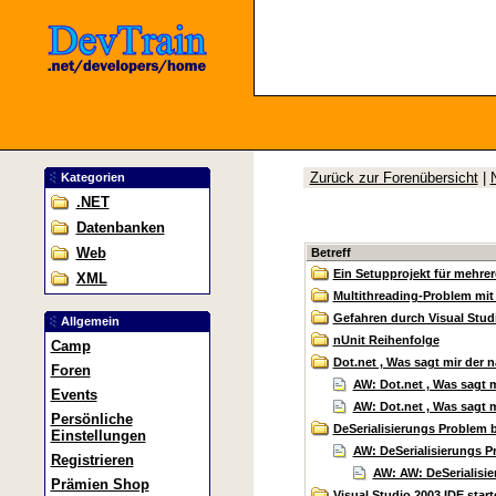
Zurück zur Forenübersicht
|
Kategorien
.NET
Datenbanken
Web
Betreff
Ein Setupprojekt für mehrer
XML
Multithreading-Problem mit
Gefahren durch Visual Stud
Allgemein
nUnit Reihenfolge
Camp
Dot.net , Was sagt mir der
Foren
AW: Dot.net , Was sagt 
Events
AW: Dot.net , Was sagt 
Persönliche
DeSerialisierungs Problem 
Einstellungen
AW: DeSerialisierungs P
Registrieren
AW: AW: DeSerialisie
Prämien Shop
Visual Studio 2003 IDE start