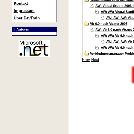
Kontakt
AW: Visual Studio 2003 I
Impressum
AW: AW: Visual Studio
AW: AW: AW: Visua
Über DevTrain
Vb 6.0 nach Vb.net 2005
Autoren
AW: Vb 6.0 nach Vb.net 
AW: AW: Vb 6.0 nach
AW: AW: AW: Vb 6.
AW: AW: Vb 6.0 nach
Verbindungsmanager Prob
Prev
Next