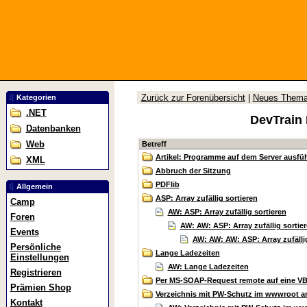
Zurück zur Forenübersicht
|
Neues Them
Kategorien
.NET
DevTrain
Datenbanken
Web
Betreff
Artikel: Programme auf dem Server ausfüh
XML
Abbruch der Sitzung
PDFlib
Allgemein
ASP: Array zufällig sortieren
Camp
AW: ASP: Array zufällig sortieren
Foren
AW: AW: ASP: Array zufällig sortie
Events
AW: AW: AW: ASP: Array zufällig
Persönliche
Lange Ladezeiten
Einstellungen
AW: Lange Ladezeiten
Registrieren
Per MS-SOAP-Request remote auf eine VB6
Prämien Shop
Verzeichnis mit PW-Schutz im wwwroot a
Kontakt