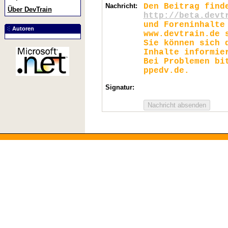
Nachricht:
Den Beitrag find
Über DevTrain
http://beta.devt
und Foreninhalte
Autoren
www.devtrain.de 
Sie können sich 
Inhalte informie
Bei Problemen bi
ppedv.de.
Signatur: