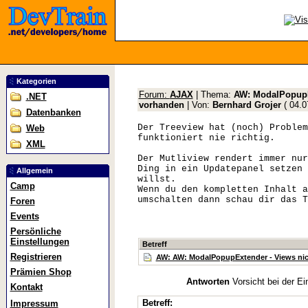
Kategorien
Forum:
AJAX
| Thema:
AW: ModalPopupEx
.NET
vorhanden
| Von:
Bernhard Grojer
(
04.0
Datenbanken
Der Treeview hat (noch) Problem
Web
funktioniert nie richtig.
XML
Der Mutliview rendert immer nur
Ding in ein Updatepanel setzen 
Allgemein
willst.
Camp
Wenn du den kompletten Inhalt a
umschalten dann schau dir das T
Foren
Events
Persönliche
Einstellungen
Betreff
Registrieren
AW: AW: ModalPopupExtender - Views nicht
Prämien Shop
Antworten
Vorsicht bei der Ei
Kontakt
Betreff:
Impressum