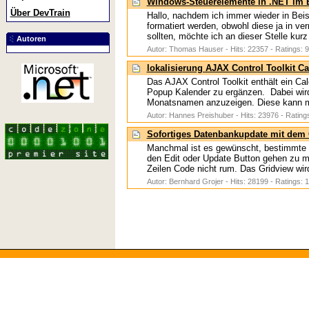
Windows-Steuerelemente in .NET im 
Über DevTrain
Hallo, nachdem ich immer wieder in Bei
formatiert werden, obwohl diese ja in v
sollten, möchte ich an dieser Stelle kurz
Autoren
Autor: Thomas Hauser - Hits: 22357 - Ratings: 9
lokalisierung AJAX Control Toolkit C
Das AJAX Control Toolkit enthält ein Ca
Popup Kalender zu ergänzen. Dabei wir
Monatsnamen anzuzeigen. Diese kann man
Autor: Hannes Preishuber - Hits: 23976 - Rating
Sofortiges Datenbankupdate mit dem 
Manchmal ist es gewünscht, bestimmte 
den Edit oder Update Button gehen zu
Zeilen Code nicht rum. Das Gridview wird
Autor: Bernhard Grojer - Hits: 28199 - Ratings: 