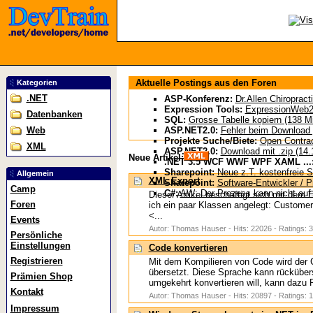
Aktuelle Postings aus den Foren
Kategorien
.NET
ASP-Konferenz:
Dr.Allen Chiropract
Expression Tools:
ExpressionWeb2 
Datenbanken
SQL:
Grosse Tabelle kopiern (138 Mi
Web
ASP.NET2.0:
Fehler beim Download g
Projekte Suche/Biete:
Open Contract
XML
ASP.NET2.0:
Download mit .zip (14.
Neue Artikel:
.NET 3.5 WCF WWF WPF XAML ...
Sharepoint:
Neue z.T. kostenfreie S
Allgemein
XML Export
Sharepoint:
Software-Entwickler / P
Camp
C#:
AW: Der Prozess kann nicht auf.
Dieser Artikel beschäftigt sich mit de
Foren
ich ein paar Klassen angelegt: Customer
<...
Events
Autor: Thomas Hauser - Hits: 22026 - Ratings: 3
Persönliche
Einstellungen
Code konvertieren
Registrieren
Mit dem Kompilieren von Code wird der 
übersetzt. Diese Sprache kann rückübe
Prämien Shop
umgekehrt konvertieren will, kann dazu R
Kontakt
Autor: Thomas Hauser - Hits: 20897 - Ratings: 1
Impressum